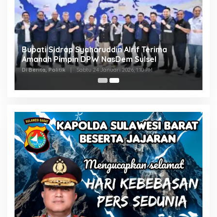
Bupati Sidrap Syaharuddin Alrif Terima
Amanah Pimpin DPW NasDem Sulsel
Di Berita, Politik
|
Sabtu 24 Januari 2026, 1:10 PM