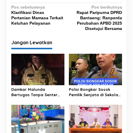
N
Pos sebelumnya
Pos berikutnya
Klarifikasi Dinas
Rapat Paripurna DPRD
a
Pertanian Mamasa Terkait
Bantaeng: Ranperda
v
Keluhan Pelayanan
Perubahan APBD 2025
Disetujui Bersama
i
g
Jangan Lewatkan
a
s
i
p
o
s
Damkar Malunda
Polisi Bongkar Sosok
Bertugas Tanpa Senter
Pemilik Senjata di Sekolah
Padamkan Kebakaran
Jaksel, Ternyata Direktur
Hutan di Malam Hari
Perusahaan Impor