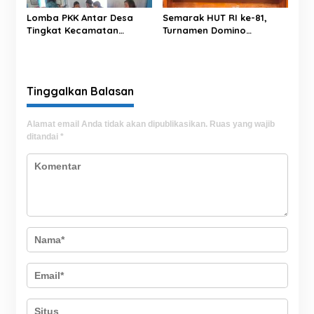
Lomba PKK Antar Desa
Semarak HUT RI ke-81,
Tingkat Kecamatan
Turnamen Domino
Rantim Digelar di Desa
Tibojong Cup 1 Sukses
Salumokanan Utara
Hadirkan Ratusan Peserta
Se-Kabupaten Bone
Tinggalkan Balasan
Alamat email Anda tidak akan dipublikasikan.
Ruas yang wajib
ditandai
*