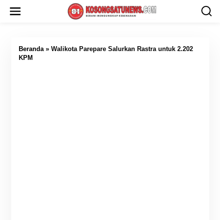
L
e
w
a
t
i
Beranda
»
Walikota Parepare Salurkan Rastra untuk 2.202
k
KPM
e
k
o
n
t
e
n