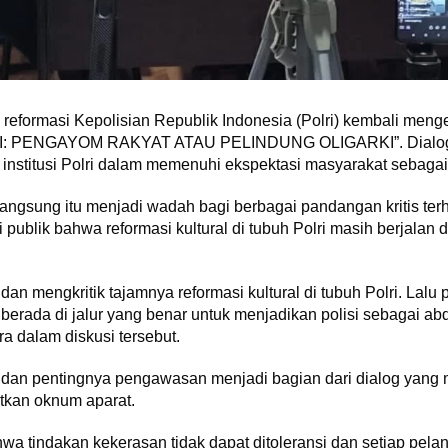
h reformasi Kepolisian Republik Indonesia (Polri) kembali meng
: PENGAYOM RAKYAT ATAU PELINDUNG OLIGARKI”. Dialog te
institusi Polri dalam memenuhi ekspektasi masyarakat sebagai
langsung itu menjadi wadah bagi berbagai pandangan kritis terh
 publik bahwa reformasi kultural di tubuh Polri masih berjalan
dan mengkritik tajamnya reformasi kultural di tubuh Polri. La
 berada di jalur yang benar untuk menjadikan polisi sebagai a
ra dalam diskusi tersebut.
 dan pentingnya pengawasan menjadi bagian dari dialog yang
tkan oknum aparat.
a tindakan kekerasan tidak dapat ditoleransi dan setiap pel