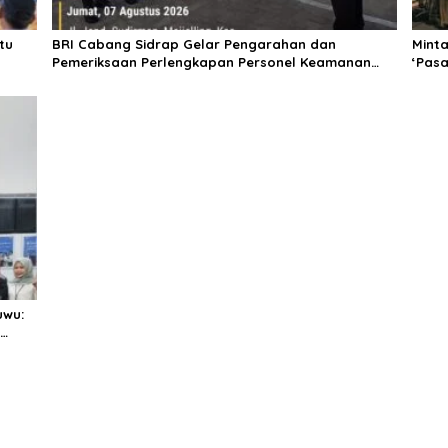
tu
BRI Cabang Sidrap Gelar Pengarahan dan
Mint
Pemeriksaan Perlengkapan Personel Keamanan
‘Pasa
untuk Perkuat Kesiapsiagaan Layanan
Pall
uwu: