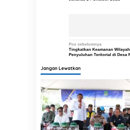
N
Pos sebelumnya
Tingkatkan Keamanan Wilayah, 
a
Penyuluhan Teritorial di Desa
v
i
Jangan Lewatkan
g
a
s
i
p
o
s