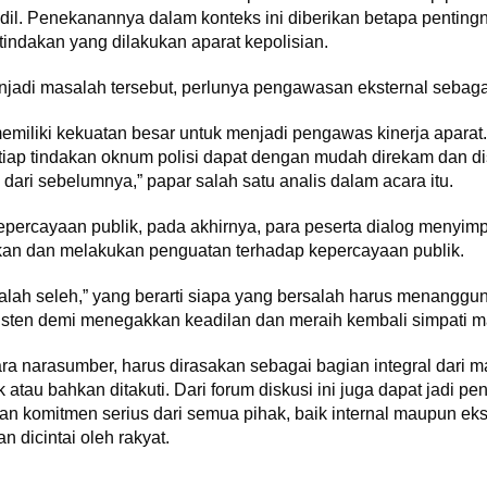
dil. Penekanannya dalam konteks ini diberikan betapa pentin
indakan yang dilakukan aparat kepolisian.
njadi masalah tersebut, perlunya pengawasan eksternal sebagai
k memiliki kekuatan besar untuk menjadi pengawas kinerja aparat.
setiap tindakan oknum polisi dapat dengan mudah direkam dan 
i dari sebelumnya,” papar salah satu analis dalam acara itu.
ercayaan publik, pada akhirnya, para peserta dialog menyimp
an dan melakukan penguatan terhadap kepercayaan publik.
alah seleh,” yang berarti siapa yang bersalah harus menanggun
isten demi menegakkan keadilan dan meraih kembali simpati m
ara narasumber, harus dirasakan sebagai bagian integral dari m
k atau bahkan ditakuti. Dari forum diskusi ini juga dapat jadi p
 komitmen serius dari semua pihak, baik internal maupun ekst
n dicintai oleh rakyat.