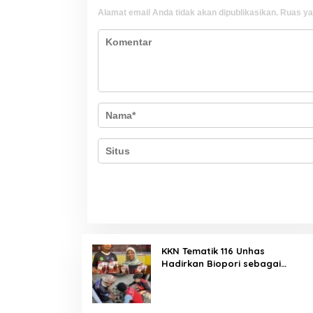
Alamat email Anda tidak akan dipublikasikan.
Ruas ya
KKN Tematik 116 Unhas
Hadirkan Biopori sebagai
Solusi Resapan Air di Rijang
Pittu