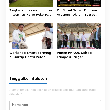
o
s
Tingkatkan Keimanan dan
PJI Sulsel Soroti Dugaan
Integritas Kerja Pekerja,
Arogansi Oknum Satres
BRI BO Sidrap Gelar
Narkoba Polrestabes
Pengajian Rutin
Makassar terhadap
Jurnalis Saat Peliputan
Workshop Smart Farming
Panen PM-AAS Sidrap
di Sidrap Bantu Petani
Lampaui Target
Kuasai Teknologi
Produktivitas dalam per
Pertanian Modern
Hektare
Tinggalkan Balasan
Alamat email Anda tidak akan dipublikasikan.
Ruas yang wajib
ditandai
*