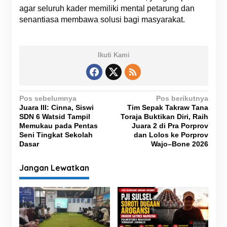
agar seluruh kader memiliki mental petarung dan
senantiasa membawa solusi bagi masyarakat.
Ikuti Kami
N
Pos sebelumnya
Pos berikutnya
Juara III: Cinna, Siswi
Tim Sepak Takraw Tana
a
SDN 6 Watsid Tampil
Toraja Buktikan Diri, Raih
v
Memukau pada Pentas
Juara 2 di Pra Porprov
Seni Tingkat Sekolah
dan Lolos ke Porprov
i
Dasar
Wajo–Bone 2026
g
Jangan Lewatkan
a
s
i
p