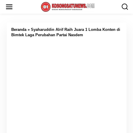
L
e
w
a
t
i
Beranda
»
Syaharuddin Alrif Raih Juara 1 Lomba Konten di
k
Bimtek Laga Perubahan Partai Nasdem
e
k
o
n
t
e
n