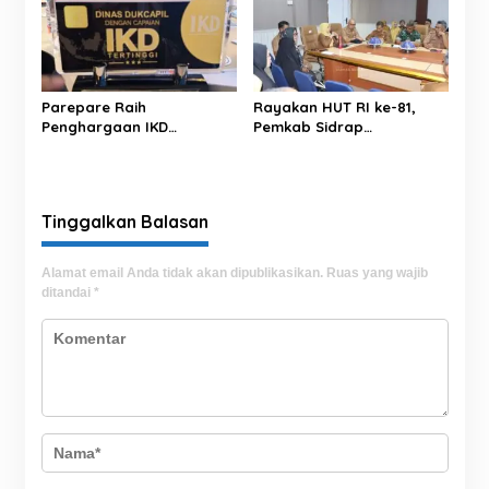
Parepare Raih
Rayakan HUT RI ke-81,
Penghargaan IKD
Pemkab Sidrap
Disdukcapil Prima Award
Matangkan Deretan
2026, Satu-satunya Di
Agenda Tingkat
Kawasan Indonesia Timur
Kabupaten
Tinggalkan Balasan
Alamat email Anda tidak akan dipublikasikan.
Ruas yang wajib
ditandai
*