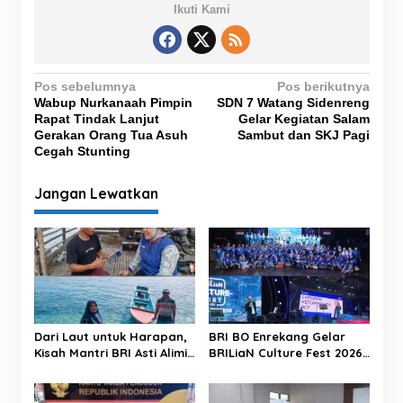
Ikuti Kami
N
Pos sebelumnya
Pos berikutnya
Wabup Nurkanaah Pimpin
SDN 7 Watang Sidenreng
a
Rapat Tindak Lanjut
Gelar Kegiatan Salam
v
Gerakan Orang Tua Asuh
Sambut dan SKJ Pagi
Cegah Stunting
i
g
Jangan Lewatkan
a
s
i
p
o
s
Dari Laut untuk Harapan,
BRI BO Enrekang Gelar
Kisah Mantri BRI Asti Alimin
BRILiaN Culture Fest 2026,
Hadirkan Akses Keuangan
Perkuat Budaya Kerja &
di Pulau Kelang
Semangat Kolaborasi