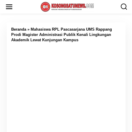
L
e
w
a
t
i
Beranda
»
Mahasiswa RPL Pascasarjana UMS Rappang
k
Prodi Magister Administrasi Publik Kenali Lingkungan
e
Akademik Lewat Kunjungan Kampus
k
o
n
t
e
n