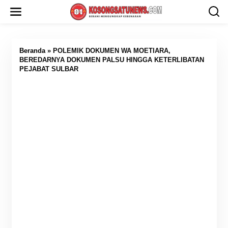
L
e
w
a
t
i
Beranda
»
POLEMIK DOKUMEN WA MOETIARA,
k
BEREDARNYA DOKUMEN PALSU HINGGA KETERLIBATAN
e
PEJABAT SULBAR
k
o
n
t
e
n