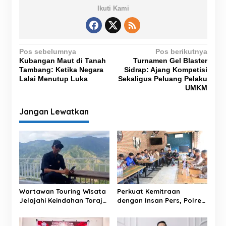
Ikuti Kami
N
Pos sebelumnya
Pos berikutnya
Kubangan Maut di Tanah
Turnamen Gel Blaster
a
Tambang: Ketika Negara
Sidrap: Ajang Kompetisi
v
Lalai Menutup Luka
Sekaligus Peluang Pelaku
UMKM
i
g
Jangan Lewatkan
a
s
i
p
o
s
Wartawan Touring Wisata
Perkuat Kemitraan
Jelajahi Keindahan Toraja,
dengan Insan Pers, Polres
Sunset dan Pemandangan
Majene Gelar Coffee
Memukau Jadi Kesan Tak
Morning Bahas Sinergitas