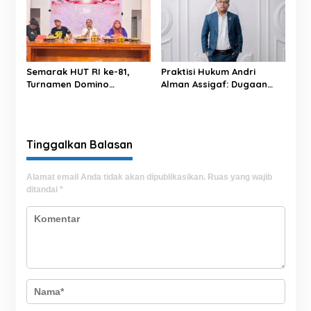
Terlupakan
dan Keterbukaan
Informasi
Semarak HUT RI ke-81,
Praktisi Hukum Andri
Turnamen Domino
Alman Assigaf: Dugaan
Tibojong Cup 1 Sukses
Ancaman CEO PT JNP
Hadirkan Ratusan Peserta
terhadap Wartawan
Se-Kabupaten Bone
Harus Diproses Hukum
Tinggalkan Balasan
Alamat email Anda tidak akan dipublikasikan.
Ruas yang wajib
ditandai
*