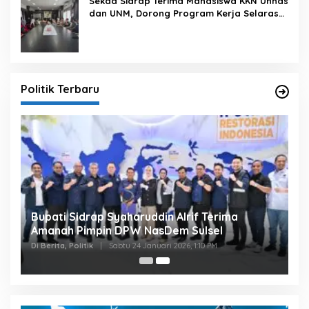
Sekda Sidrap Terima Mahasiswa KKN Unhas
dan UNM, Dorong Program Kerja Selaras
dengan Pembangunan Daerah
Politik Terbaru
Bupati Sidrap Syaharuddin Alrif Terima
Amanah Pimpin DPW NasDem Sulsel
Di Berita, Politik
|
Sabtu 24 Januari 2026, 1:10 PM