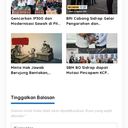
o
s
Gencarkan IP300 dan
BRI Cabang Sidrap Gelar
Modernisasi Sawah di Pitu
Pengarahan dan
Riase, Bupati Sidrap
Pemeriksaan
Targetkan Panen 3 Kali
Perlengkapan Personel
Setahun
Keamanan untuk Perkuat
Kesiapsiagaan Layanan
Minta Hak Jawab
SBM BO SIdrap dapat
Berujung Bentakan,
Mutasi Pincapem KCP
Oknum LSM ‘Pasang
Luwu: Pinca Dheny dan
Badan’ Soal Berita ‘Upeti’
Segenap Pekerja BRI
UPPKB Pallangga?
Adakan Perpisahan,
Berikan Doa Terbaik
Tinggalkan Balasan
Alamat email Anda tidak akan dipublikasikan.
Ruas yang wajib
ditandai
*