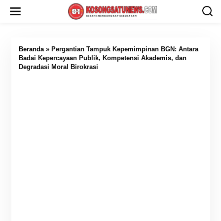
L
e
w
a
t
i
Beranda
»
Pergantian Tampuk Kepemimpinan BGN: Antara
k
Badai Kepercayaan Publik, Kompetensi Akademis, dan
e
Degradasi Moral Birokrasi
k
o
n
t
e
n