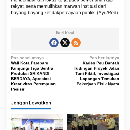
rakyat, serta memulihkan marwah institusi dari
bayang-bayang ketidakpercayaan publik. (Ayu/Red)
Ikuti Kami
N
Pos sebelumnya
Pos berikutnya
Wali Kota Parepare
Kades Peu Bantah
a
Kunjungi Tiga Sentra
Tudingan Proyek Jalan
v
Produksi SRIKANDI
Tani Fiktif, Investigasi
BERDAYA, Apresiasi
Lapangan Temukan
i
Kreativitas Perempuan
Pekerjaan Fisik Nyata
g
Pesisir
a
Jangan Lewatkan
s
i
p