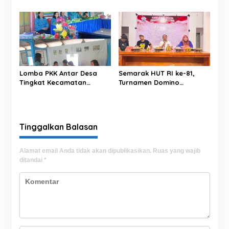
Padamkan Kebakaran
Jaksel, Ternyata Direktur
Hutan di Malam Hari
Perusahaan Impor
Lomba PKK Antar Desa
Semarak HUT RI ke-81,
Tingkat Kecamatan
Turnamen Domino
Rantim Digelar di Desa
Tibojong Cup 1 Sukses
Salumokanan Utara
Hadirkan Ratusan Peserta
Se-Kabupaten Bone
Tinggalkan Balasan
Alamat email Anda tidak akan dipublikasikan.
Ruas yang wajib
ditandai
*