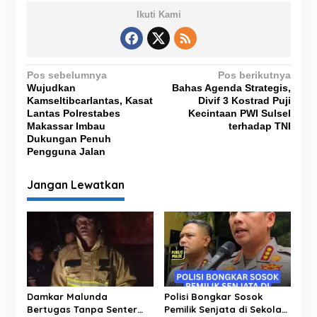
Ikuti Kami
N
Pos sebelumnya
Pos berikutnya
Wujudkan
Bahas Agenda Strategis,
a
Kamseltibcarlantas, Kasat
Divif 3 Kostrad Puji
v
Lantas Polrestabes
Kecintaan PWI Sulsel
Makassar Imbau
terhadap TNI
i
Dukungan Penuh
g
Pengguna Jalan
a
Jangan Lewatkan
s
i
p
o
s
Damkar Malunda
Polisi Bongkar Sosok
Bertugas Tanpa Senter
Pemilik Senjata di Sekolah