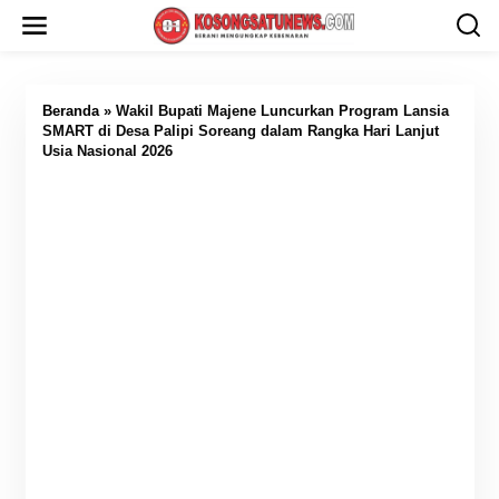
L
e
w
a
t
i
Beranda
»
Wakil Bupati Majene Luncurkan Program Lansia
k
SMART di Desa Palipi Soreang dalam Rangka Hari Lanjut
e
Usia Nasional 2026
k
o
n
t
e
n