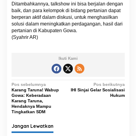
Ditambahkannya, talkshow ini bisa berjalan dengan
baik, dan para kelompok di bidang pertanian dapat
berperan aktif dalam diskusi, untuk menghasilkan
solusi dalam meningkatkan perdagangan, hasil dari
pertanian di Kabupaten Gowa.
(Syahrir AR)
Ikuti Kami
N
Pos sebelumnya
Pos berikutnya
Karang Taruna! Wabup
IHI Sinjai Gelar Sosialisasi
a
Gowa: Keberadaan
Hukum
v
Karang Taruna,
Hendaknya Mampu
i
Tingkatkan SDM
g
Jangan Lewatkan
a