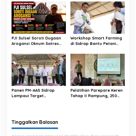
s
i
p
o
s
PJI Sulsel Soroti Dugaan
Workshop Smart Farming
Arogansi Oknum Satres
di Sidrap Bantu Petani
Narkoba Polrestabes
Kuasai Teknologi
Makassar terhadap
Pertanian Modern
Jurnalis Saat Peliputan
Panen PM-AAS Sidrap
Pelatihan Parepare Keren
Lampaui Target
Tahap II Rampung, 250
Produktivitas dalam per
Calon Pengusaha Baru
Hektare
Berhasil Dilatih Tahun 2026
Tinggalkan Balasan