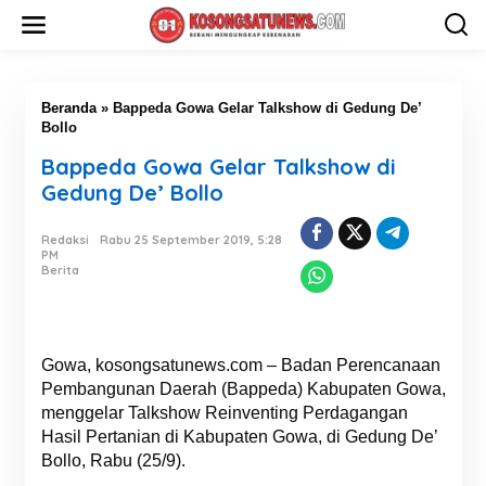
L
e
w
a
t
i
Beranda
»
Bappeda Gowa Gelar Talkshow di Gedung De’
k
Bollo
e
Bappeda Gowa Gelar Talkshow di
k
o
Gedung De’ Bollo
n
t
Redaksi
Rabu 25 September 2019, 5:28
e
PM
n
Berita
Gowa, kosongsatunews.com – Badan Perencanaan
Pembangunan Daerah (Bappeda) Kabupaten Gowa,
menggelar Talkshow Reinventing Perdagangan
Hasil Pertanian di Kabupaten Gowa, di Gedung De’
Bollo, Rabu (25/9).