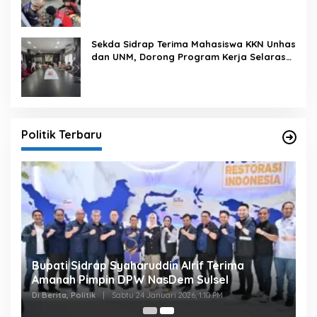
Sekda Sidrap Terima Mahasiswa KKN Unhas
dan UNM, Dorong Program Kerja Selaras
dengan Pembangunan Daerah
Politik Terbaru
Bupati Sidrap Syaharuddin Alrif Terima
Amanah Pimpin DPW NasDem Sulsel
Di Berita, Politik
|
Sabtu 24 Januari 2026, 1:10 PM