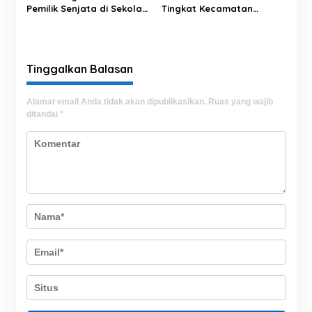
Pemilik Senjata di Sekolah
Tingkat Kecamatan
Jaksel, Ternyata Direktur
Rantim Digelar di Desa
Perusahaan Impor
Salumokanan Utara
Tinggalkan Balasan
Alamat email Anda tidak akan dipublikasikan.
Ruas yang wajib
ditandai
*