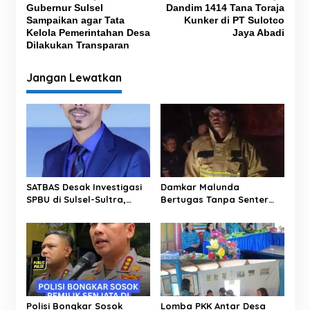
Gubernur Sulsel
Dandim 1414 Tana Toraja
a
Sampaikan agar Tata
Kunker di PT Sulotco
v
Kelola Pemerintahan Desa
Jaya Abadi
Dilakukan Transparan
i
g
Jangan Lewatkan
a
s
i
p
o
s
SATBAS Desak Investigasi
Damkar Malunda
SPBU di Sulsel-Sultra,
Bertugas Tanpa Senter
Soroti Dugaan Takaran,
Padamkan Kebakaran
Pelayanan hingga
Hutan di Malam Hari
Kesejahteraan Karyawan
Polisi Bongkar Sosok
Lomba PKK Antar Desa