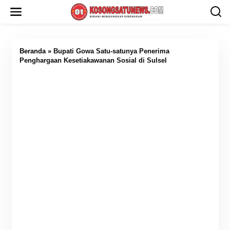
L
e
w
a
t
i
Beranda
»
Bupati Gowa Satu-satunya Penerima
k
Penghargaan Kesetiakawanan Sosial di Sulsel
e
k
o
n
t
e
n