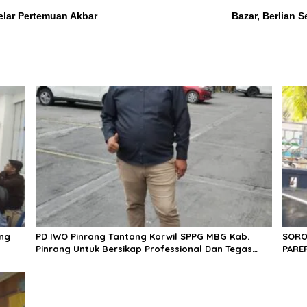
Gelar Pertemuan Akbar
Bazar, Berlian 
ing
PD IWO Pinrang Tantang Korwil SPPG MBG Kab.
SOROT
Pinrang Untuk Bersikap Professional Dan Tegas
PAREP
Dalam Bertindak