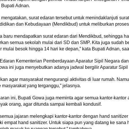
 Bupati Adnan.
mengatakan, surat edaran tersebut untuk menindaklanjuti surat
ndidikan dan Kebudayaan (Mendikbud) untuk meliburkan proses 
ta baru mendapatkan surat edaran dari Mendikbud, sehingga ha
urkan semua sekolah mulai dari SD dan SMP. Kita juga sudah be
r mulai besok hingga 14 hari ke depan,” kata Bupati Adnan, saa
at Edaran Kementerian Pemberdayaan Aparatur Sipil Negara da
wa ini juga menyebutkan adanya jadwal bergilir Aparatur Sipil
nkan agar masyarakat mengurangi aktivitas di luar rumah. Namun
 masyarakat yang terganggu,” jelasnya.
daran ini, Bupati Gowa juga meminta agar semua kantor-kantor a
yak orang, agar ditunda sampai kembali kondusif.
 semua jajaran melengkapi kantor-kantor dengan hand sanitizer
iki empat hand sanitizer. Untuk siapa pun yang datang ke sana h
oleh masuk ke ruangan tersebut,” tambahnya.