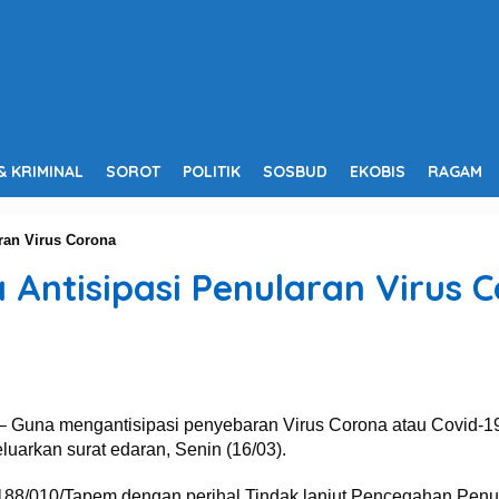
& KRIMINAL
SOROT
POLITIK
SOSBUD
EKOBIS
RAGAM
ran Virus Corona
Antisipasi Penularan Virus 
 Guna mengantisipasi penyebaran Virus Corona atau Covid-1
uarkan surat edaran, Senin (16/03).
88/010/Tapem dengan perihal Tindak lanjut Pencegahan Penu