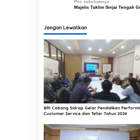
N
Pos sebelumnya
Majelis Taklim Sinjai Tengah 
a
v
i
Jangan Lewatkan
g
a
s
i
p
o
s
BRI Cabang Sidrap Gelar Pendidikan Perform
Customer Service dan Teller Tahun 2026