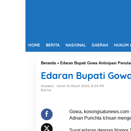
HOME
BERITA
NASIONAL
DAERAH
HUKUM 
Beranda
»
Edaran Bupati Gowa Antisipasi Penula
Edaran Bupati Gowa 
Redaksi
Senin 16 Maret 2020, 8:06 PM
Berita
Gowa, kosongsatunews.com –
Adnan Purichta Ichsan mengel
Surat edaran dengan Nomor 1