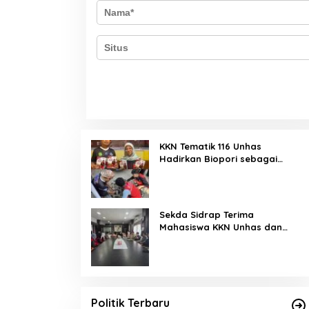
KKN Tematik 116 Unhas
Hadirkan Biopori sebagai
Solusi Resapan Air di Rijang
Pittu
Sekda Sidrap Terima
Mahasiswa KKN Unhas dan
UNM, Dorong Program Kerja
Selaras dengan Pembangunan
Daerah
Politik Terbaru