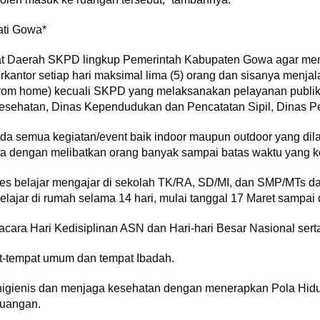
ati Gowa*
t Daerah SKPD lingkup Pemerintah Kabupaten Gowa agar mengat
antor setiap hari maksimal lima (5) orang dan sisanya menja
 from home) kecuali SKPD yang melaksanakan pelayanan publi
esehatan, Dinas Kependudukan dan Pencatatan Sipil, Dina
a semua kegiatan/event baik indoor maupun outdoor yang di
a dengan melibatkan orang banyak sampai batas waktu yang k
ses belajar mengajar di sekolah TK/RA, SD/MI, dan SMP/MTs 
lajar di rumah selama 14 hari, mulai tanggal 17 Maret sampai
ara Hari Kedisiplinan ASN dan Hari-hari Besar Nasional serta
t-tempat umum dan tempat Ibadah.
 higienis dan menjaga kesehatan dengan menerapkan Pola Hid
 ruangan.