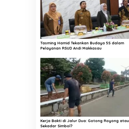
i
p
o
s
Tasming Hamid Tekankan Budaya 5S dalam
Pelayanan RSUD Andi Makkasau
Kerja Bakti di Jalur Dua: Gotong Royong atau
Sekadar Simbol?