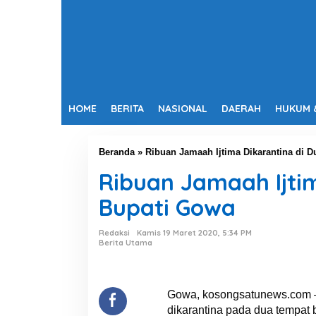
HOME
BERITA
NASIONAL
DAERAH
HUKUM 
Beranda
»
Ribuan Jamaah Ijtima Dikarantina di D
Ribuan Jamaah Ijtim
Bupati Gowa
Redaksi
Kamis 19 Maret 2020, 5:34 PM
Berita Utama
Gowa, kosongsatunews.com –
dikarantina pada dua tempat