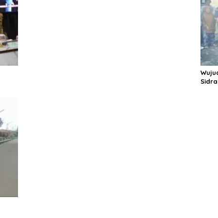
Wuju
Sidr
Panc