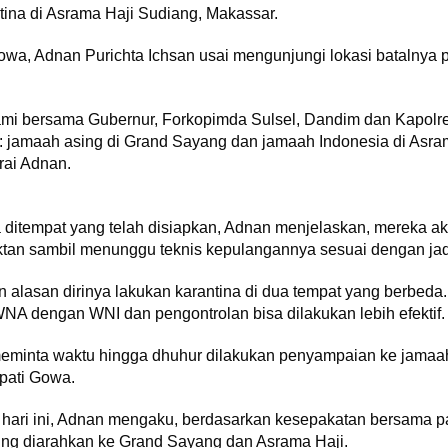
tina di Asrama Haji Sudiang, Makassar.
owa, Adnan Purichta Ichsan usai mengunjungi lokasi batalnya p
mi bersama Gubernur, Forkopimda Sulsel, Dandim dan Kapolr
u: jamaah asing di Grand Sayang dan jamaah Indonesia di Asram
rai Adnan.
a ditempat yang telah disiapkan, Adnan menjelaskan, mereka a
ktan sambil menunggu teknis kepulangannya sesuai dengan jad
n alasan dirinya lakukan karantina di dua tempat yang berbeda.
A dengan WNI dan pengontrolan bisa dilakukan lebih efektif.
meminta waktu hingga dhuhur dilakukan penyampaian ke jamaah
upati Gowa.
a hari ini, Adnan mengaku, berdasarkan kesepakatan bersama p
sung diarahkan ke Grand Sayang dan Asrama Haji.