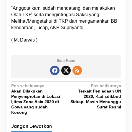
“Anggota kami sudah mendatangi dan melakukan
Olah TKP, serta mengintrogasi Saksi yang
Melihat/Mengetahui di TKP dan mengamankan BB
kendaraan,” ucap, AKP Supriyanto
( M. Darwis ).
Ikuti Kami
N
Pos sebelumnya
Pos berikutnya
Akan Dilakukan
Terkait Peniadaan UN
a
Penyemprotan di Lokasi
2020, Kadisdikbud
v
Ijtima Zona Asia 2020 di
Sidrap: Masih Menunggu
Gowa yang sudah
Surat Resmi
i
Kosong
g
Jangan Lewatkan
a