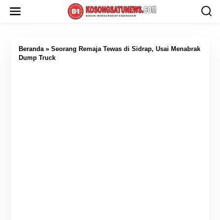
L
e
w
a
t
i
Beranda
»
Seorang Remaja Tewas di Sidrap, Usai Menabrak
k
Dump Truck
e
k
o
n
t
e
n