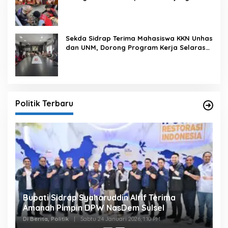
Sekda Sidrap Terima Mahasiswa KKN Unhas
dan UNM, Dorong Program Kerja Selaras
dengan Pembangunan Daerah
Politik Terbaru
Bupati Sidrap Syaharuddin Alrif Terima
Amanah Pimpin DPW NasDem Sulsel
Di Berita, Politik
|
Sabtu 24 Januari 2026, 1:10 PM