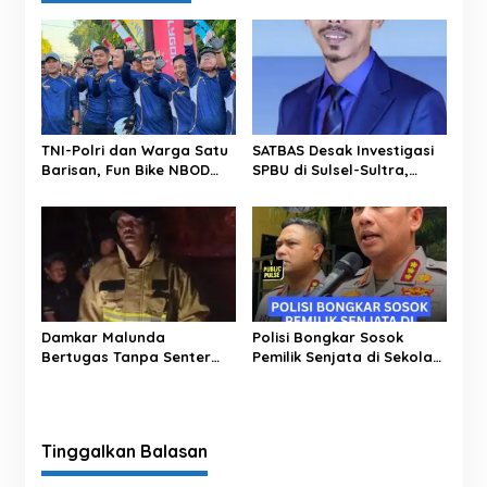
s
i
p
o
s
TNI-Polri dan Warga Satu
SATBAS Desak Investigasi
Barisan, Fun Bike NBOD
SPBU di Sulsel-Sultra,
Jadi Ajang Perkuat
Soroti Dugaan Takaran,
Kebersamaan
Pelayanan hingga
Kesejahteraan Karyawan
Damkar Malunda
Polisi Bongkar Sosok
Bertugas Tanpa Senter
Pemilik Senjata di Sekolah
Padamkan Kebakaran
Jaksel, Ternyata Direktur
Hutan di Malam Hari
Perusahaan Impor
Tinggalkan Balasan