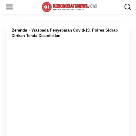
L
e
w
a
t
i
Beranda
»
Waspada Penyebaran Covid-19, Polres Sidrap
k
Dirikan Tenda Desinfektan
e
k
o
n
t
e
n