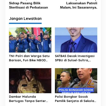
v
Sidrap Pasang Bilik
Laksanakan Patroli
Sterilisasi di Perbatasan
Malam, Ini Sasarannya.
i
g
Jangan Lewatkan
a
s
i
p
o
s
TNI-Polri dan Warga Satu
SATBAS Desak Investigasi
Barisan, Fun Bike NBOD
SPBU di Sulsel-Sultra,
Jadi Ajang Perkuat
Soroti Dugaan Takaran,
Kebersamaan
Pelayanan hingga
Kesejahteraan Karyawan
Damkar Malunda
Polisi Bongkar Sosok
Bertugas Tanpa Senter
Pemilik Senjata di Sekolah
Padamkan Kebakaran
Jaksel, Ternyata Direktur