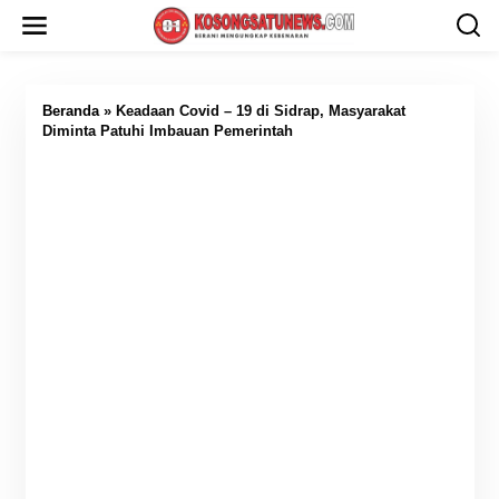
L
e
w
a
t
i
Beranda
»
Keadaan Covid – 19 di Sidrap, Masyarakat
k
Diminta Patuhi Imbauan Pemerintah
e
k
o
n
t
e
n