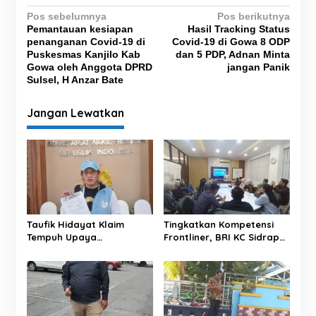
N
Pos sebelumnya
Pos berikutnya
Pemantauan kesiapan
Hasil Tracking Status
a
penanganan Covid-19 di
Covid-19 di Gowa 8 ODP
v
Puskesmas Kanjilo Kab
dan 5 PDP, Adnan Minta
Gowa oleh Anggota DPRD
jangan Panik
i
Sulsel, H Anzar Bate
g
Jangan Lewatkan
a
s
i
p
o
s
Taufik Hidayat Klaim
Tingkatkan Kompetensi
Tempuh Upaya
Frontliner, BRI KC Sidrap
Perlindungan Hukum,
Gelar Pendidikan
Surat Disampaikan ke
Performing CS dan Teller
Kantor Wakil Presiden
tahun 2026