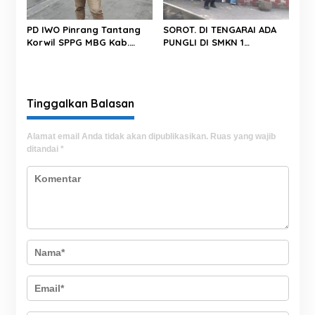
PD IWO Pinrang Tantang
SOROT. DI TENGARAI ADA
Korwil SPPG MBG Kab.
PUNGLI DI SMKN 1
Pinrang Untuk Bersikap
PAREPARE.
Professional Dan Tegas
Dalam Bertindak
Tinggalkan Balasan
Alamat email Anda tidak akan dipublikasikan.
Ruas yang wajib
ditandai
*