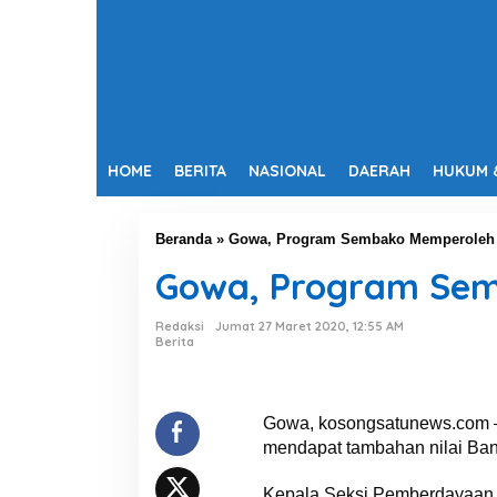
HOME
BERITA
NASIONAL
DAERAH
HUKUM 
Beranda
»
Gowa, Program Sembako Memperoleh 
Gowa, Program Sem
Redaksi
Jumat 27 Maret 2020, 12:55 AM
Berita
Gowa, kosongsatunews.com –
mendapat tambahan nilai Ban
Kepala Seksi Pemberdayaan 