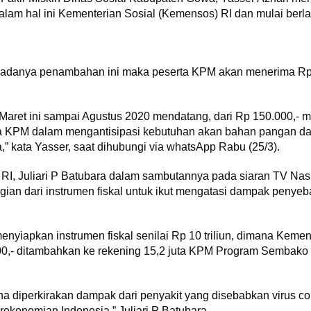
alam hal ini Kementerian Sosial (Kemensos) RI dan mulai berla
adanya penambahan ini maka peserta KPM akan menerima Rp 
n Maret ini sampai Agustus 2020 mendatang, dari Rp 150.000,- 
a KPM dalam mengantisipasi kebutuhan akan bahan pangan d
” kata Yasser, saat dihubungi via whatsApp Rabu (25/3).
l RI, Juliari P Batubara dalam sambutannya pada siaran TV Na
gian dari instrumen fiskal untuk ikut mengatasi dampak penyeb
nyiapkan instrumen fiskal senilai Rp 10 triliun, dimana Kement
,- ditambahkan ke rekening 15,2 juta KPM Program Sembako 
na diperkirakan dampak dari penyakit yang disebabkan virus cor
konomian Indonesia,” Juliari P Batubara.