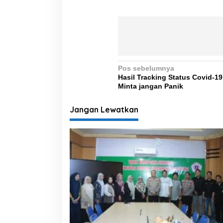
N
Pos sebelumnya
Hasil Tracking Status Covid-1
a
Minta jangan Panik
v
i
Jangan Lewatkan
g
a
s
i
p
o
s