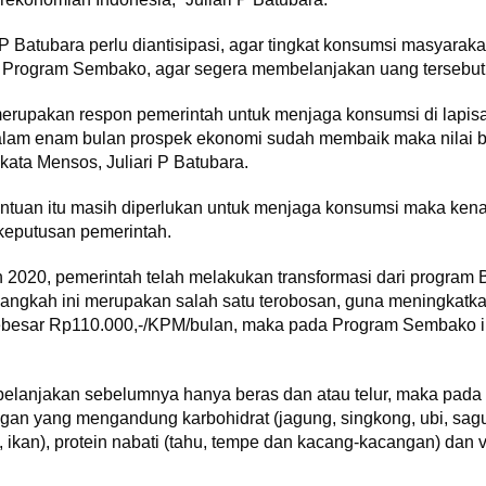
ari P Batubara perlu diantisipasi, agar tingkat konsumsi masyara
 Program Sembako, agar segera membelanjakan uang tersebut
merupakan respon pemerintah untuk menjaga konsumsi di lapisa
dalam enam bulan prospek ekonomi sudah membaik maka nilai
kata Mensos, Juliari P Batubara.
bantuan itu masih diperlukan untuk menjaga konsumsi maka kenai
keputusan pemerintah.
 2020, pemerintah telah melakukan transformasi dari progra
ngkah ini merupakan salah satu terobosan, guna meningkatka
sebesar Rp110.000,-/KPM/bulan, maka pada Program Sembako 
ibelanjakan sebelumnya hanya beras dan atau telur, maka pad
n yang mengandung karbohidrat (jagung, singkong, ubi, sagu 
 ikan), protein nabati (tahu, tempe dan kacang-kacangan) dan 