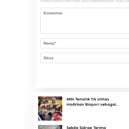
Alamat email Anda tidak akan dipublikasikan.
Ruas ya
KKN Tematik 116 Unhas
Hadirkan Biopori sebagai
Solusi Resapan Air di Rijang
Pittu
Sekda Sidrap Terima