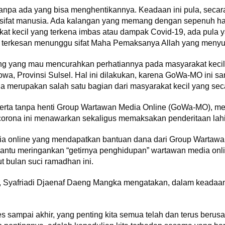
tanpa ada yang bisa menghentikannya. Keadaan ini pula, secara
 sifat manusia. Ada kalangan yang memang dengan sepenuh 
t kecil yang terkena imbas atau dampak Covid-19, ada pula ya
 terkesan menunggu sifat Maha Pemaksanya Allah yang menyu
g yang mau mencurahkan perhatiannya pada masyarakat kecil
wa, Provinsi Sulsel. Hal ini dilakukan, karena GoWa-MO ini s
uga merupakan salah satu bagian dari masyarakat kecil yang s
serta tanpa henti Group Wartawan Media Online (GoWa-MO), mel
orona ini menawarkan sekaligus memaksakan penderitaan lahir
dia online yang mendapatkan bantuan dana dari Group Wartawa
antu meringankan “getirnya penghidupan” wartawan media onli
bulan suci ramadhan ini.
friadi Djaenaf Daeng Mangka mengatakan, dalam keadaan yan
ses sampai akhir, yang penting kita semua telah dan terus ber