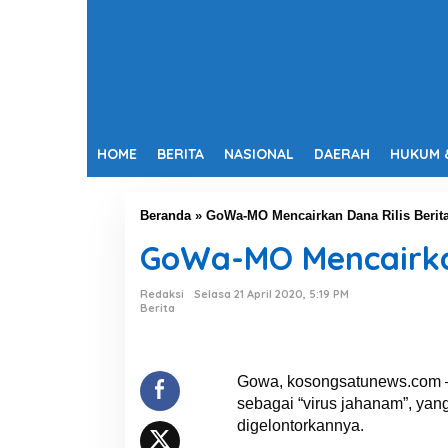
HOME
BERITA
NASIONAL
DAERAH
HUKUM 
Beranda
»
GoWa-MO Mencairkan Dana Rilis Berita
GoWa-MO Mencairkan
Redaksi
Selasa 21 April 2020, 5:19 PM
Berita
Gowa, kosongsatunews.com – G
sebagai “virus jahanam”, y
digelontorkannya.