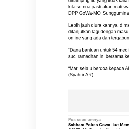
disamping itu yang tidak kal
kita semua pasti akan mati 
DPP GoWa-MO, Sungguminasa
Lebih jauh diuraikannya, di
dilanjutkan lagi dengan ma
online yang ada dan tergab
“Dana bantuan untuk 54 media
suci ramadhan ini bersama k
“Mari selalu berdoa kepada 
(Syahrir AR)
N
Pos sebelumnya
Sabhara Polres Gowa ikut Me
a