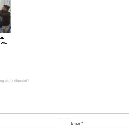
rap
hun
ng wajib ditandai
*