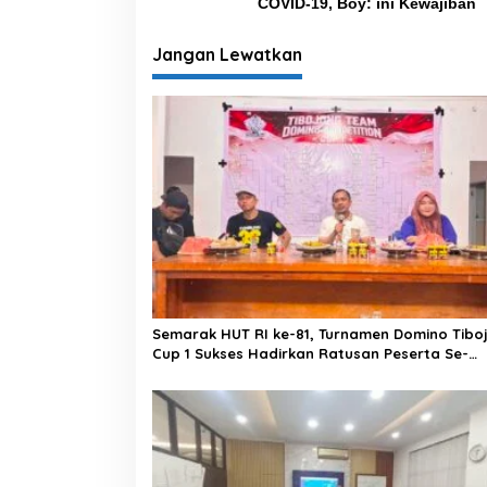
COVID-19, Boy: ini Kewajiban
v
i
Jangan Lewatkan
g
a
s
i
p
o
s
Semarak HUT RI ke-81, Turnamen Domino Tibo
Cup 1 Sukses Hadirkan Ratusan Peserta Se-
Kabupaten Bone