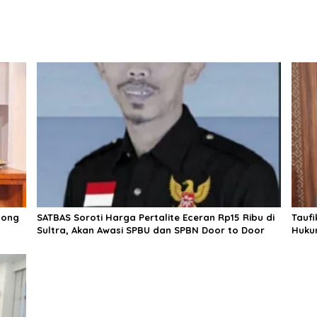
jong
SATBAS Soroti Harga Pertalite Eceran Rp15 Ribu di
Taufi
Sultra, Akan Awasi SPBU dan SPBN Door to Door
Hukum
Presi