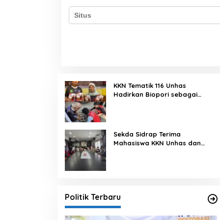
KKN Tematik 116 Unhas
Hadirkan Biopori sebagai
Solusi Resapan Air di Rijang
Pittu
Sekda Sidrap Terima
Mahasiswa KKN Unhas dan
UNM, Dorong Program Kerja
Selaras dengan Pembangunan
Daerah
Politik Terbaru