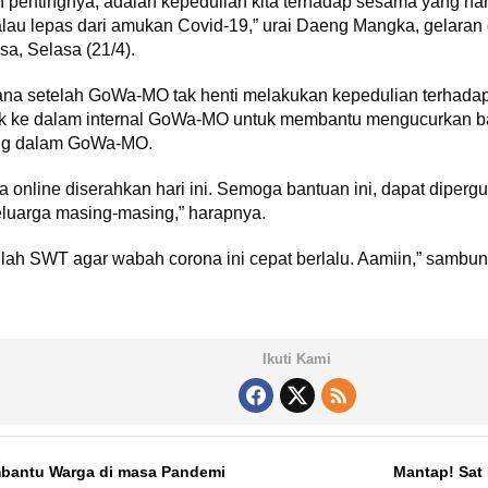
ah pentingnya, adalah kepedulian kita terhadap sesama yang har
walau lepas dari amukan Covid-19,” urai Daeng Mangka, gelar
, Selasa (21/4).
mana setelah GoWa-MO tak henti melakukan kepedulian terhada
suk ke dalam internal GoWa-MO untuk membantu mengucurkan b
ung dalam GoWa-MO.
 online diserahkan hari ini. Semoga bantuan ini, dapat dipe
eluarga masing-masing,” harapnya.
Allah SWT agar wabah corona ini cepat berlalu. Aamiin,” sam
Ikuti Kami
mbantu Warga di masa Pandemi
Mantap! Sat