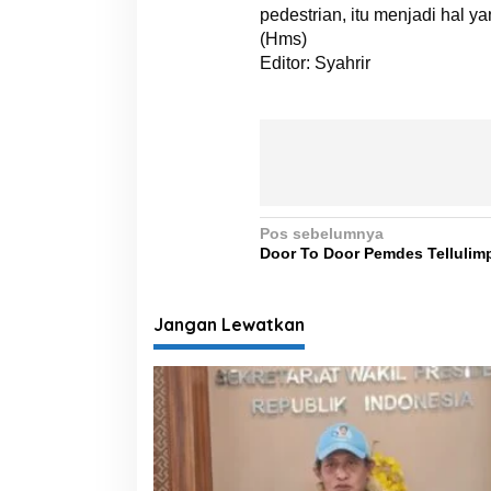
pedestrian, itu menjadi hal 
(Hms)
Editor: Syahrir
N
Pos sebelumnya
Door To Door Pemdes Tellulim
a
v
i
Jangan Lewatkan
g
a
s
i
p