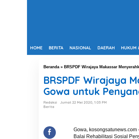
HOME
BERITA
NASIONAL
DAERAH
HUKUM 
Beranda
»
BRSPDF Wirajaya Makassar Menyerahka
BRSPDF Wirajaya M
Gowa untuk Penyand
Redaksi
Jumat 22 Mei 2020, 1:03 PM
Berita
Gowa, kosongsatunews.com – 
Balai Rehabilitasi Sosial Pe