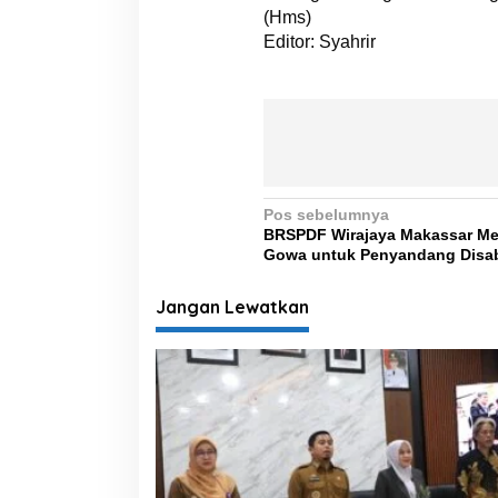
(Hms)
Editor: Syahrir
N
Pos sebelumnya
BRSPDF Wirajaya Makassar Me
a
Gowa untuk Penyandang Disabi
v
i
Jangan Lewatkan
g
a
s
i
p