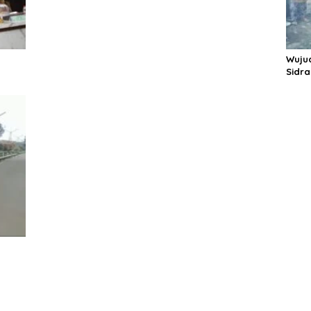
Wuju
Sidr
Panc