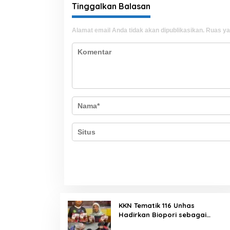
Tinggalkan Balasan
Alamat email Anda tidak akan dipublikasikan.
Ruas ya
KKN Tematik 116 Unhas
Hadirkan Biopori sebagai
Solusi Resapan Air di Rijang