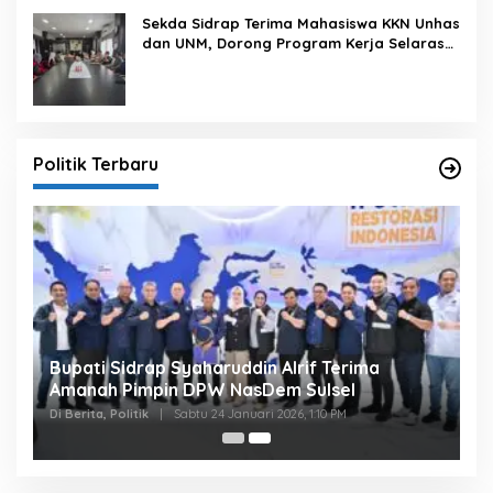
Sekda Sidrap Terima Mahasiswa KKN Unhas
dan UNM, Dorong Program Kerja Selaras
dengan Pembangunan Daerah
Politik Terbaru
Bupati Sidrap Syaharuddin Alrif Terima
Amanah Pimpin DPW NasDem Sulsel
Di Berita, Politik
|
Sabtu 24 Januari 2026, 1:10 PM