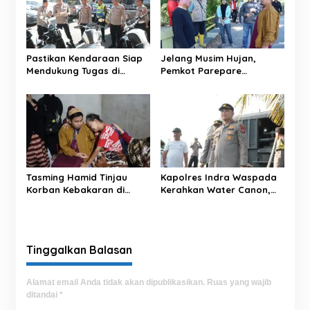
i
p
o
s
Pastikan Kendaraan Siap
Jelang Musim Hujan,
Mendukung Tugas di
Pemkot Parepare
Lapangan, Kapolres Cek
Maksimalkan Normalisasi
Ranmor Dinas Polres
Sungai untuk Cegah Banjir
Sidrap
Tasming Hamid Tinjau
Kapolres Indra Waspada
Korban Kebakaran di
Kerahkan Water Canon,
Sumur Jodoh, Pastikan
Bantu Petani Sidrap
Bantuan Segera
Hadapi Kemarau
Disalurkan
Tinggalkan Balasan
Alamat email Anda tidak akan dipublikasikan.
Ruas yang wajib
ditandai
*