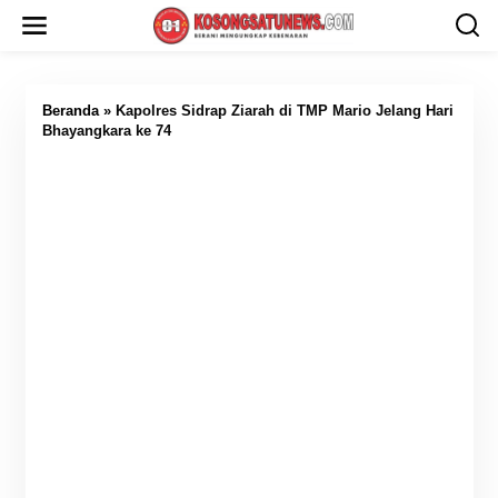
L
e
w
a
t
i
Beranda
»
Kapolres Sidrap Ziarah di TMP Mario Jelang Hari
k
Bhayangkara ke 74
e
k
o
n
t
e
n