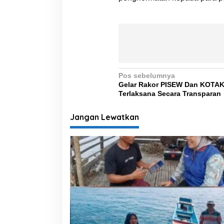
N
Pos sebelumnya
Gelar Rakor PISEW Dan KOTAK
a
Terlaksana Secara Transparan
v
i
Jangan Lewatkan
g
a
s
i
p
o
s