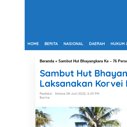
HOME
BERITA
NASIONAL
DAERAH
HUKUM 
Beranda
»
Sambut Hut Bhayangkara Ke – 76 Perso
Sambut Hut Bhayangk
Laksanakan Korvei
Redaksi
Selasa 28 Juni 2022, 6:25 PM
Berita