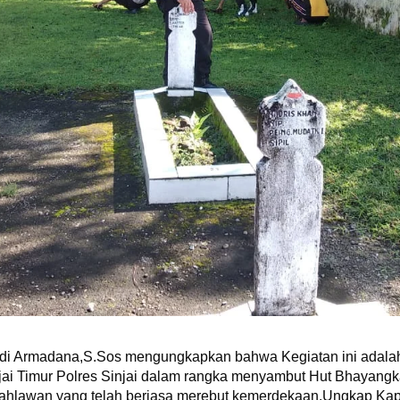
ndi Armadana,S.Sos mengungkapkan bahwa Kegiatan ini adalah 
jai Timur Polres Sinjai dalam rangka menyambut Hut Bhayangk
hlawan yang telah berjasa merebut kemerdekaan.Ungkap Kapo