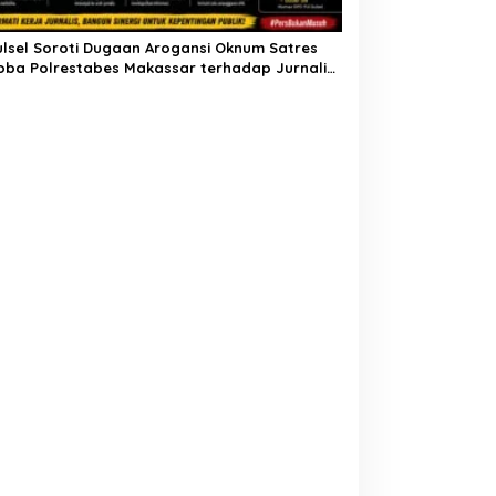
ulsel Soroti Dugaan Arogansi Oknum Satres
oba Polrestabes Makassar terhadap Jurnalis
Peliputan