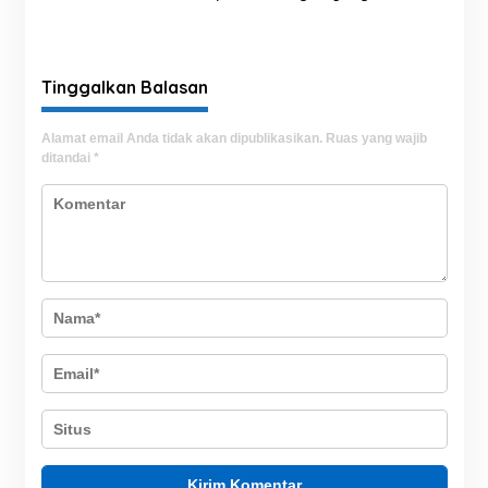
Salurkan Sedekah Daging
Sekadar Simbol?
kepada Warga Panca
Lautang
Tinggalkan Balasan
Alamat email Anda tidak akan dipublikasikan.
Ruas yang wajib
ditandai
*