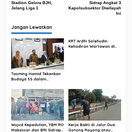
v
Stadion Gelora BJH,
Sidrap Angkat 3
Jelang Liga 1
Kapolsubsektor Diwilayah
i
Ini
g
Jangan Lewatkan
a
s
KRT Ardhi Solehudin:
i
Kehadiran Wartawan di
p
Proyek Negara Dilindungi
UU Pers
o
s
Tasming Hamid Tekankan
Budaya 5S dalam
Pelayanan RSUD Andi
Makkasau
Wujud Kepedulian, YBM RO
Kerja Bakti di Jalur Dua:
Makassar dan BRI Sidrap
Gotong Royong atau