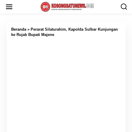
L
e
w
a
t
i
Beranda
»
Perarat Silaturahim, Kapolda Sulbar Kunjungan
k
ke Rujab Bupati Majene
e
k
o
n
t
e
n