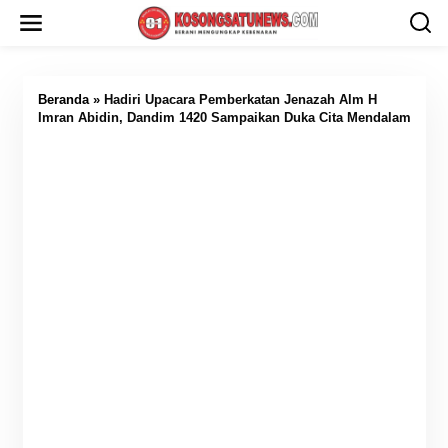
L
e
w
a
t
i
Beranda
»
Hadiri Upacara Pemberkatan Jenazah Alm H
k
Imran Abidin, Dandim 1420 Sampaikan Duka Cita Mendalam
e
k
o
n
t
e
n