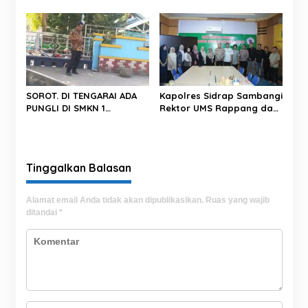
Gelar Pendidikan
Pinrang Untuk Bersikap
Performing CS dan Teller
Professional Dan Tegas
tahun 2026
Dalam Bertindak
SOROT. DI TENGARAI ADA
Kapolres Sidrap Sambangi
PUNGLI DI SMKN 1
Rektor UMS Rappang dan
PAREPARE.
UNISAN, Perkuat Sinergi
Kampus dan Kepolisian
Tinggalkan Balasan
Alamat email Anda tidak akan dipublikasikan.
Ruas yang wajib
ditandai
*