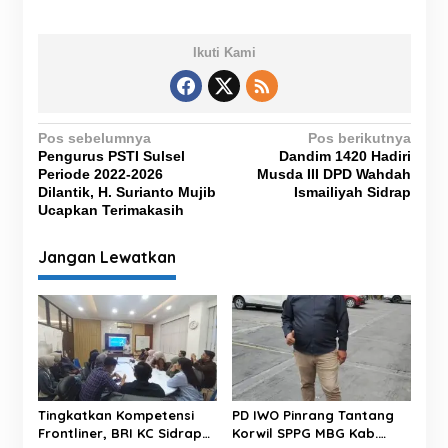
Ikuti Kami
N
Pos sebelumnya
Pos berikutnya
Pengurus PSTI Sulsel
Dandim 1420 Hadiri
a
Periode 2022-2026
Musda III DPD Wahdah
v
Dilantik, H. Surianto Mujib
Ismailiyah Sidrap
Ucapkan Terimakasih
i
g
Jangan Lewatkan
a
s
i
p
o
s
Tingkatkan Kompetensi
PD IWO Pinrang Tantang
Frontliner, BRI KC Sidrap
Korwil SPPG MBG Kab.