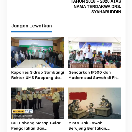
TAHUN 2018 – 2020 ATAS
p
NAMA TERDAKWA DRS.
o
SYAHARUDDIN
s
Jangan Lewatkan
Kapolres Sidrap Sambangi
Gencarkan IP300 dan
Rektor UMS Rappang dan
Modernisasi Sawah di Pitu
UNISAN, Perkuat Sinergi
Riase, Bupati Sidrap
Kampus dan Kepolisian
Targetkan Panen 3 Kali
Setahun
BRI Cabang Sidrap Gelar
Minta Hak Jawab
Pengarahan dan
Berujung Bentakan,