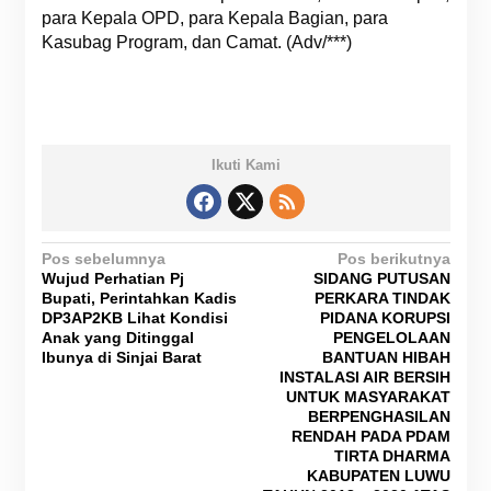
para Kepala OPD, para Kepala Bagian, para
Kasubag Program, dan Camat. (Adv/***)
Ikuti Kami
N
Pos sebelumnya
Pos berikutnya
Wujud Perhatian Pj
SIDANG PUTUSAN
a
Bupati, Perintahkan Kadis
PERKARA TINDAK
v
DP3AP2KB Lihat Kondisi
PIDANA KORUPSI
Anak yang Ditinggal
PENGELOLAAN
i
Ibunya di Sinjai Barat
BANTUAN HIBAH
g
INSTALASI AIR BERSIH
UNTUK MASYARAKAT
a
BERPENGHASILAN
RENDAH PADA PDAM
s
TIRTA DHARMA
i
KABUPATEN LUWU