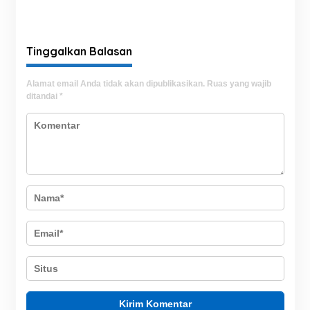
Pemeriksaan
Oknum LSM ‘Pasang
Perlengkapan Personel
Badan’ Soal Berita ‘Upeti’
Keamanan untuk Perkuat
UPPKB Pallangga?
Kesiapsiagaan Layanan
Tinggalkan Balasan
Alamat email Anda tidak akan dipublikasikan.
Ruas yang wajib
ditandai
*