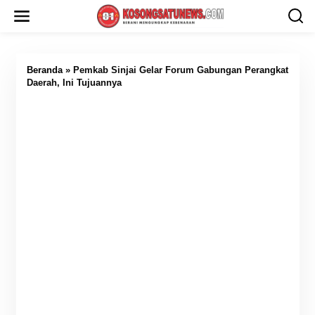
L
e
w
a
t
i
Beranda
»
Pemkab Sinjai Gelar Forum Gabungan Perangkat
k
Daerah, Ini Tujuannya
e
k
o
n
t
e
n