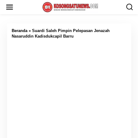
L
e
w
a
t
i
Beranda
»
Suardi Saleh Pimpin Pelepasan Jenazah
k
Nasaruddin Kadisdukcapil Barru
e
k
o
n
t
e
n