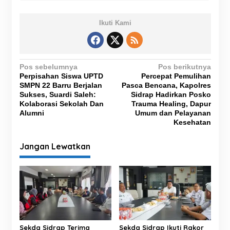
Ikuti Kami
N
Pos sebelumnya
Pos berikutnya
Perpisahan Siswa UPTD
Percepat Pemulihan
a
SMPN 22 Barru Berjalan
Pasca Bencana, Kapolres
v
Sukses, Suardi Saleh:
Sidrap Hadirkan Posko
Kolaborasi Sekolah Dan
Trauma Healing, Dapur
i
Alumni
Umum dan Pelayanan
g
Kesehatan
a
Jangan Lewatkan
s
i
p
o
s
Sekda Sidrap Terima
Sekda Sidrap Ikuti Rakor