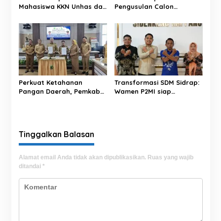
Mahasiswa KKN Unhas dan
Pengusulan Calon
UNM, Dorong Program
Penerima BSPS Bersama
Kerja Selaras dengan
Kemendagri
Pembangunan Daerah
Perkuat Ketahanan
Transformasi SDM Sidrap:
Pangan Daerah, Pemkab
Wamen P2MI siap
Majene dan Pemkab
Kolaborasi, Bupati Sudah
Pinrang Resmi
Siapkan Lokasi Pelatihan
Tandatangani
Kesepakatan Bersama
Tinggalkan Balasan
Alamat email Anda tidak akan dipublikasikan.
Ruas yang wajib
ditandai
*