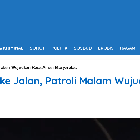
& KRIMINAL
SOROT
POLITIK
SOSBUD
EKOBIS
RAGAM
i Malam Wujudkan Rasa Aman Masyarakat
n ke Jalan, Patroli Malam Wu