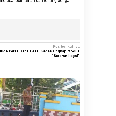
 merasa lebih aman dan tenang dengan
Pos berikutnya
uga Peras Dana Desa, Kades Ungkap Modus
“Setoran Ilegal”