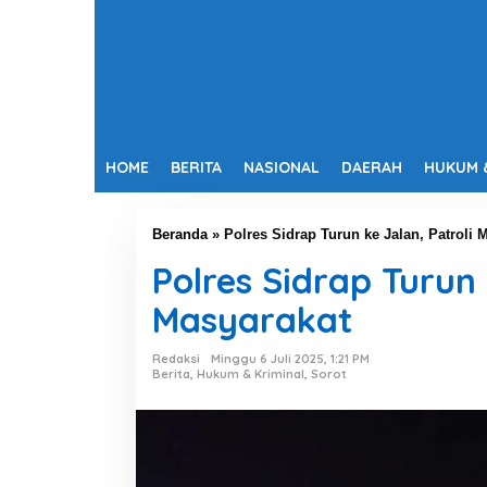
HOME
BERITA
NASIONAL
DAERAH
HUKUM 
Beranda
»
Polres Sidrap Turun ke Jalan, Patrol
Polres Sidrap Turu
Masyarakat
Redaksi
Minggu 6 Juli 2025, 1:21 PM
Berita
,
Hukum & Kriminal
,
Sorot