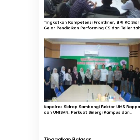
s
Tingkatkan Kompetensi Frontliner, BRI KC Sid
Gelar Pendidikan Performing CS dan Teller ta
2026
Kapolres Sidrap Sambangi Rektor UMS Rapp
dan UNISAN, Perkuat Sinergi Kampus dan
Kepolisian
Tinggalkan Balasan