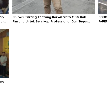
rap
PD IWO Pinrang Tantang Korwil SPPG MBG Kab.
SOROT
hun
Pinrang Untuk Bersikap Professional Dan Tegas
PAREP
Dalam Bertindak
ang