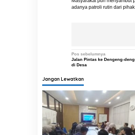
Masyarakat pun menyambut po
adanya patroli rutin dari pihak
N
Pos sebelumnya
Jalan Pintas ke Dengeng-den
a
di Desa
v
i
Jangan Lewatkan
g
a
s
i
p
o