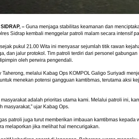
IDRAP, –
Guna menjaga stabilitas keamanan dan menciptakan
lres Sidrap kembali menggelar patroli malam secara intensif p
 sejak pukul 21.00 Wita ini menyasar sejumlah titik rawan keja
 dan jalur protokol. Tim patroli terdiri dari personel gabunga
dipimpin oleh perwira pengendali.
y Taherong, melalui Kabag Ops KOMPOL Galigo Suriyadi menje
untuk menekan potensi gangguan kamtibmas, terutama aksi kejah
yarakat adalah prioritas utama kami. Melalui patroli ini, kam
h masyarakat,” ujar Kabag Ops.
as patroli juga turut memberikan imbauan kamtibmas kepada wa
a melaporkan jika melihat hal mencurigakan.