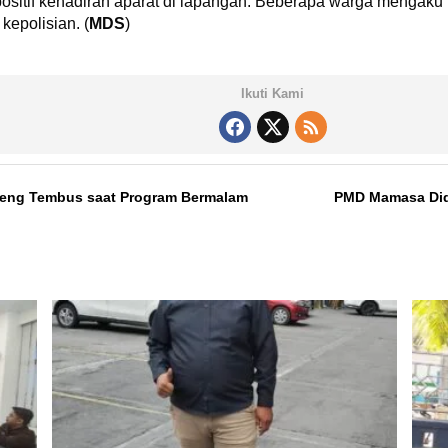
sitif kehadiran aparat di lapangan. Beberapa warga mengaku
 kepolisian. (
MDS
)
Ikuti Kami
geng Tembus saat Program Bermalam
PMD Mamasa Did