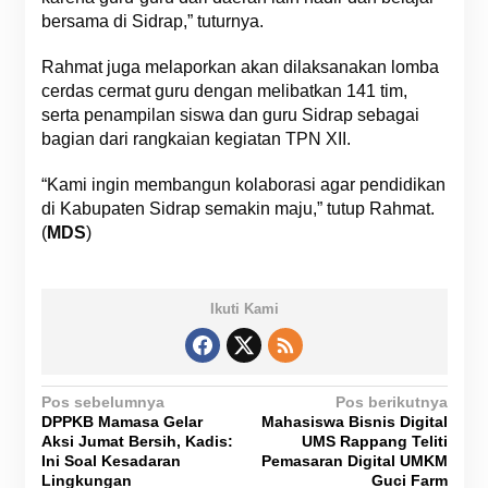
bersama di Sidrap,” tuturnya.
Rahmat juga melaporkan akan dilaksanakan lomba
cerdas cermat guru dengan melibatkan 141 tim,
serta penampilan siswa dan guru Sidrap sebagai
bagian dari rangkaian kegiatan TPN XII.
“Kami ingin membangun kolaborasi agar pendidikan
di Kabupaten Sidrap semakin maju,” tutup Rahmat.
(
MDS
)
Ikuti Kami
N
Pos sebelumnya
Pos berikutnya
DPPKB Mamasa Gelar
Mahasiswa Bisnis Digital
a
Aksi Jumat Bersih, Kadis:
UMS Rappang Teliti
v
Ini Soal Kesadaran
Pemasaran Digital UMKM
Lingkungan
Guci Farm