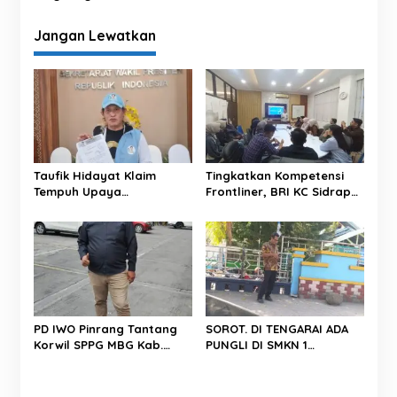
i
g
Jangan Lewatkan
a
s
i
p
o
s
Taufik Hidayat Klaim
Tingkatkan Kompetensi
Tempuh Upaya
Frontliner, BRI KC Sidrap
Perlindungan Hukum,
Gelar Pendidikan
Surat Disampaikan ke
Performing CS dan Teller
Kantor Wakil Presiden
tahun 2026
PD IWO Pinrang Tantang
SOROT. DI TENGARAI ADA
Korwil SPPG MBG Kab.
PUNGLI DI SMKN 1
Pinrang Untuk Bersikap
PAREPARE.
Professional Dan Tegas
Dalam Bertindak