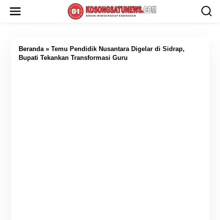
L
e
w
a
t
i
Beranda
»
Temu Pendidik Nusantara Digelar di Sidrap,
k
Bupati Tekankan Transformasi Guru
e
k
o
n
t
e
n