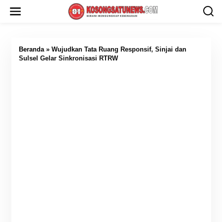
L
e
w
a
t
i
Beranda
»
Wujudkan Tata Ruang Responsif, Sinjai dan
k
Sulsel Gelar Sinkronisasi RTRW
e
k
o
n
t
e
n