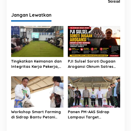
i
Sosial
g
Jangan Lewatkan
a
s
i
p
o
s
Tingkatkan Keimanan dan
PJI Sulsel Soroti Dugaan
Integritas Kerja Pekerja,
Arogansi Oknum Satres
BRI BO Sidrap Gelar
Narkoba Polrestabes
Pengajian Rutin
Makassar terhadap
Jurnalis Saat Peliputan
Workshop Smart Farming
Panen PM-AAS Sidrap
di Sidrap Bantu Petani
Lampaui Target
Kuasai Teknologi
Produktivitas dalam per
Pertanian Modern
Hektare