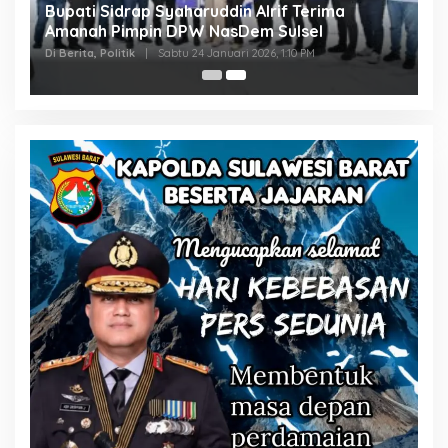
Bupati Sidrap Syaharuddin Alrif Terima
Amanah Pimpin DPW NasDem Sulsel
Di Berita, Politik
|
Sabtu 24 Januari 2026, 1:10 PM