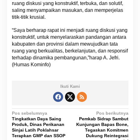
ruang diskusi yang konstruktif, terbuka, dan solutif,
saling menyampaikan masukan, dan memperjelas
titik-titik krusial.
“Saya berharap rapat ini menjadi ruang diskusi yang
konstruktif, untuk menyelaraskan pandangan antara
kabupaten dan provinsi dalam mewujudkan tata
ruang yang berkualitas, berkelanjutan, dan responsif
terhadap dinamika pembangunan,”harap A. Jefri.
(Humas Kominfo)
Ikuti Kami
N
Pos sebelumnya
Pos berikutnya
Tingkatkan Daya Saing
Pemkab Sidrap Sambut
a
Produk, Dinas Perikanan
Kunjungan Bapas Bone,
v
Sinjai Latih Poklahsar
Tegaskan Komitmen
Terapkan GMP dan SSOP
Dukung Reintegrasi