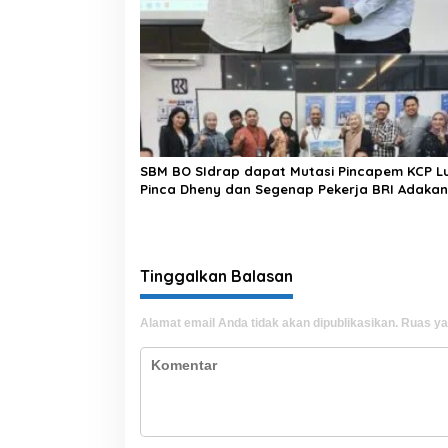
SBM BO SIdrap dapat Mutasi Pincapem KCP L
Pinca Dheny dan Segenap Pekerja BRI Adakan
Perpisahan, Berikan Doa Terbaik
Tinggalkan Balasan
Alamat email Anda tidak akan dipublikasikan.
Ruas ya