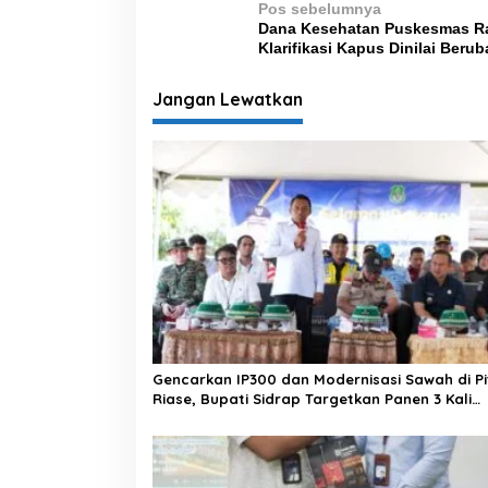
N
Pos sebelumnya
Dana Kesehatan Puskesmas Ra
a
Klarifikasi Kapus Dinilai Beru
v
i
Jangan Lewatkan
g
a
s
i
p
o
s
Gencarkan IP300 dan Modernisasi Sawah di Pi
Riase, Bupati Sidrap Targetkan Panen 3 Kali
Setahun