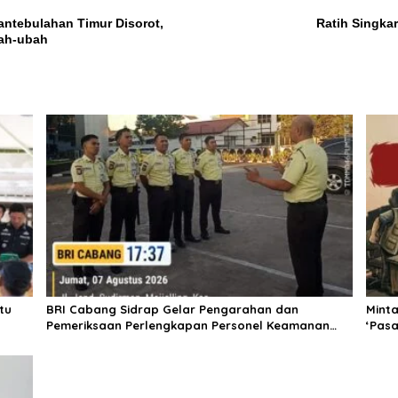
ntebulahan Timur Disorot,
Ratih Singka
bah-ubah
tu
BRI Cabang Sidrap Gelar Pengarahan dan
Mint
Pemeriksaan Perlengkapan Personel Keamanan
‘Pasa
untuk Perkuat Kesiapsiagaan Layanan
Pall