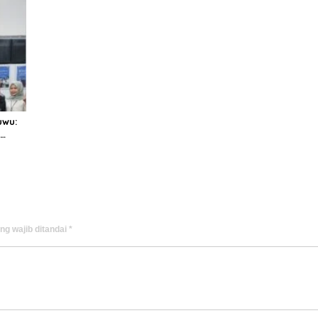
uwu:
ng wajib ditandai
*