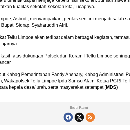
ru dilantik dapat menjaga kebersihan sekolah. Jumlah siswa s
tkan kualitas sekolah-sekolah kita,” ucapnya.
impoe, Asbudi, menyampaikan, pentas seni ini menjadi salah s
 Bupati Sidrap, Syaharuddin Alrif.
kat Tellu Limpoe akan terlibat dalam berbagai kegiatan, term
” ujarnya.
kasih atas dukungan Polsek dan Koramil Tellu Limpoe sehingga
ancar.
sebut Kabag Pemerintahan Fandy Anshary, Kabag Administrasi
im, Wakapolsek Tellu Limpoe Ipda Samsu Alam, Ketua PGRI Te
para kepala desa/lurah, serta masyarakat setempat.(
MDS
)
Ikuti Kami