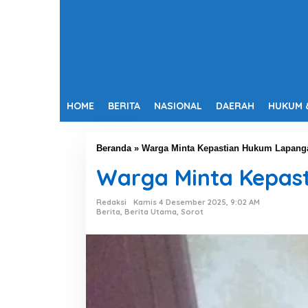
HOME
BERITA
NASIONAL
DAERAH
HUKUM 
Beranda
»
Warga Minta Kepastian Hukum Lapang
Warga Minta Kepas
Redaksi
Kamis 4 Desember 2025, 9:02 AM
Berita
,
Berita Utama
,
Sorot