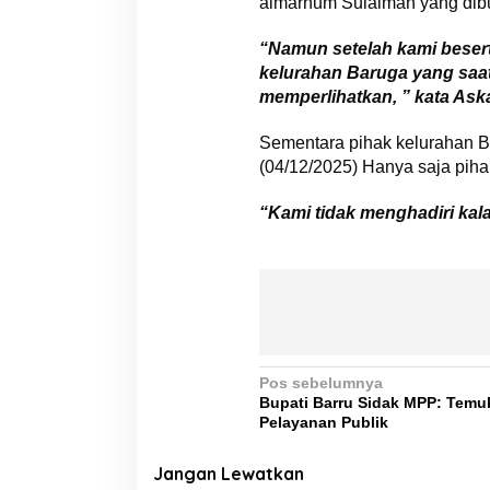
almarhum Sulaiman yang dibuk
“Namun setelah kami besert
kelurahan Baruga yang saat 
memperlihatkan, ” kata Ask
Sementara pihak kelurahan B
(04/12/2025) Hanya saja piha
“Kami tidak menghadiri kal
N
Pos sebelumnya
Bupati Barru Sidak MPP: Temu
a
Pelayanan Publik
v
i
Jangan Lewatkan