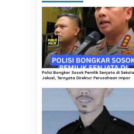
g
a
s
i
p
o
s
Polisi Bongkar Sosok Pemilik Senjata di Sekol
Jaksel, Ternyata Direktur Perusahaan Impor