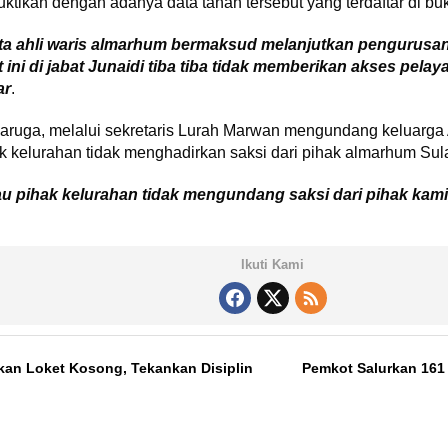
tikan dengan adanya data tanah tersebut yang terdaftar di bu
a ahli waris almarhum bermaksud melanjutkan pengurusan se
ini di jabat Junaidi tiba tiba tidak memberikan akses pela
ar
.
aruga, melalui sekretaris Lurah Marwan mengundang keluarga A
k kelurahan tidak menghadirkan saksi dari pihak almarhum Sul
au pihak kelurahan tidak mengundang saksi dari pihak kami,
Ikuti Kami
kan Loket Kosong, Tekankan Disiplin
Pemkot Salurkan 161