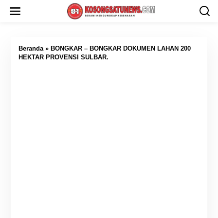
L
e
w
a
t
i
Beranda
»
BONGKAR – BONGKAR DOKUMEN LAHAN 200
k
HEKTAR PROVENSI SULBAR.
e
k
o
n
t
e
n