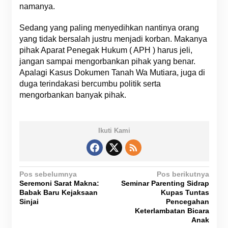
namanya.
Sedang yang paling menyedihkan nantinya orang
yang tidak bersalah justru menjadi korban. Makanya
pihak Aparat Penegak Hukum ( APH ) harus jeli,
jangan sampai mengorbankan pihak yang benar.
Apalagi Kasus Dokumen Tanah Wa Mutiara, juga di
duga terindakasi bercumbu politik serta
mengorbankan banyak pihak.
Ikuti Kami
N
Pos sebelumnya
Pos berikutnya
Seremoni Sarat Makna:
Seminar Parenting Sidrap
a
Babak Baru Kejaksaan
Kupas Tuntas
v
Sinjai
Pencegahan
Keterlambatan Bicara
i
Anak