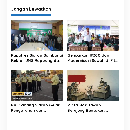
g
Jangan Lewatkan
a
s
i
p
o
s
Kapolres Sidrap Sambangi
Gencarkan IP300 dan
Rektor UMS Rappang dan
Modernisasi Sawah di Pitu
UNISAN, Perkuat Sinergi
Riase, Bupati Sidrap
Kampus dan Kepolisian
Targetkan Panen 3 Kali
Setahun
BRI Cabang Sidrap Gelar
Minta Hak Jawab
Pengarahan dan
Berujung Bentakan,
Pemeriksaan
Oknum LSM ‘Pasang
Perlengkapan Personel
Badan’ Soal Berita ‘Upeti’
Keamanan untuk Perkuat
UPPKB Pallangga?