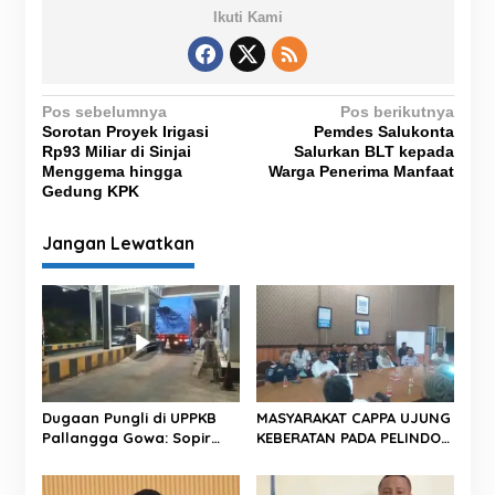
Ikuti Kami
N
Pos sebelumnya
Pos berikutnya
Sorotan Proyek Irigasi
Pemdes Salukonta
a
Rp93 Miliar di Sinjai
Salurkan BLT kepada
v
Menggema hingga
Warga Penerima Manfaat
Gedung KPK
i
g
Jangan Lewatkan
a
s
i
p
o
s
Dugaan Pungli di UPPKB
MASYARAKAT CAPPA UJUNG
Pallangga Gowa: Sopir
KEBERATAN PADA PELINDO
Ngaku Bayar “Upeti” Agar
PAREPARE
Lolos Timbangan