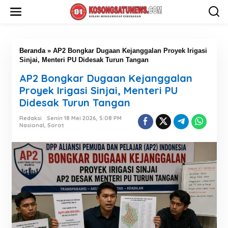
L
e
w
a
t
i
Beranda
»
AP2 Bongkar Dugaan Kejanggalan Proyek Irigasi
k
Sinjai, Menteri PU Didesak Turun Tangan
e
AP2 Bongkar Dugaan Kejanggalan
k
o
Proyek Irigasi Sinjai, Menteri PU
n
Didesak Turun Tangan
t
e
Redaksi
Senin 18 Mei 2026, 5:08 PM
n
Nasional
,
Sorot