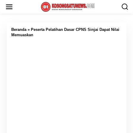
L
e
w
a
t
i
Beranda
»
Peserta Pelatihan Dasar CPNS Sinjai Dapat Nilai
k
Memuaskan
e
k
o
n
t
e
n