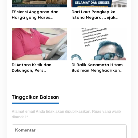
p
o
Efisiensi Anggaran dan
Dari Laut Pangkep ke
s
Harga yang Harus
Istana Negara, Jejak
Dibayar Daerah
Pengabdian Yusran
Berbuah Satyalancana
Di Antara Kritik dan
Di Balik Kacamata Hitam
Dukungan, Pers
Budiman Menghadirkan
Menemukan Jiwanya
Renungan Kebenaran dan
Kehormatan.
Tinggalkan Balasan
Alamat email Anda tidak akan dipublikasikan.
Ruas yang wajib
ditandai
*