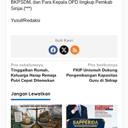
BKPSDM, dan Para Kepala OPD lingkup Pemkab
Sinjai.(***)
Yusuf/Redaksi
Ikuti Kami
N
Pos sebelumnya
Pos berikutnya
Tinggalkan Rumah,
FKIP Unismuh Dukung
a
Keluarga Harap Remaja
Pengembangan Kapasitas
v
Putri Cepat Ditemukan
Guru di Sidrap
i
Jangan Lewatkan
g
a
s
i