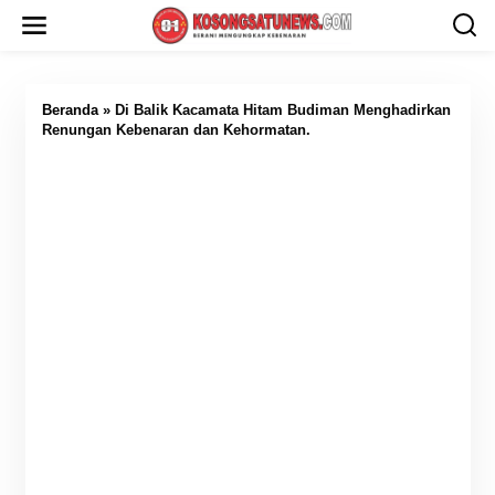
L
e
w
a
t
i
Beranda
»
Di Balik Kacamata Hitam Budiman Menghadirkan
k
Renungan Kebenaran dan Kehormatan.
e
k
o
n
t
e
n