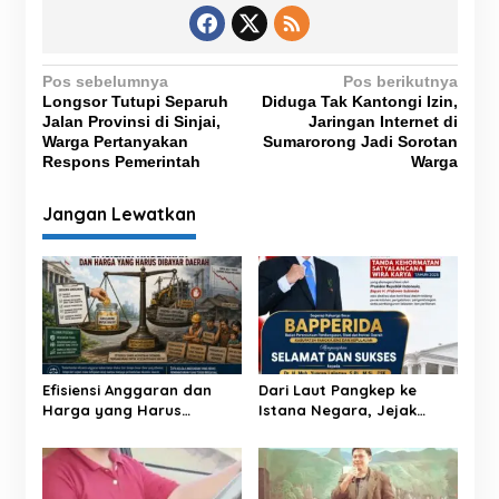
N
Pos sebelumnya
Pos berikutnya
Longsor Tutupi Separuh
Diduga Tak Kantongi Izin,
a
Jalan Provinsi di Sinjai,
Jaringan Internet di
v
Warga Pertanyakan
Sumarorong Jadi Sorotan
Respons Pemerintah
Warga
i
g
Jangan Lewatkan
a
s
i
p
o
s
Efisiensi Anggaran dan
Dari Laut Pangkep ke
Harga yang Harus
Istana Negara, Jejak
Dibayar Daerah
Pengabdian Yusran
Berbuah Satyalancana