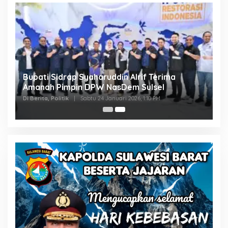
Bupati Sidrap Syaharuddin Alrif Terima
Amanah Pimpin DPW NasDem Sulsel
Di Berita, Politik
|
Sabtu 24 Januari 2026, 1:10 PM