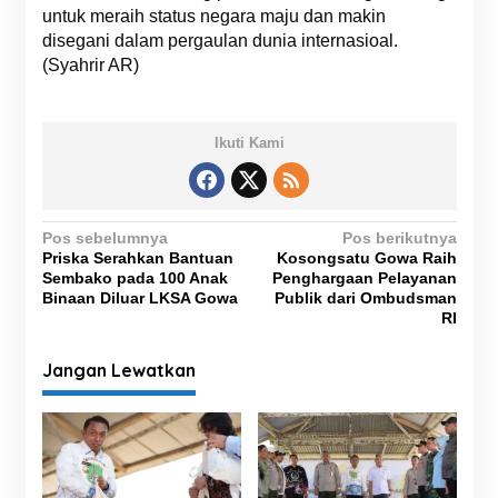
untuk meraih status negara maju dan makin
disegani dalam pergaulan dunia internasioal.
(Syahrir AR)
Ikuti Kami
N
Pos sebelumnya
Pos berikutnya
Priska Serahkan Bantuan
Kosongsatu Gowa Raih
a
Sembako pada 100 Anak
Penghargaan Pelayanan
v
Binaan Diluar LKSA Gowa
Publik dari Ombudsman
RI
i
g
Jangan Lewatkan
a
s
i
p