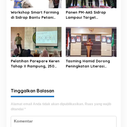
o
s
Workshop Smart Farming
Panen PM-AAS Sidrap
di Sidrap Bantu Petani
Lampaui Target
Kuasai Teknologi
Produktivitas dalam per
Pertanian Modern
Hektare
Pelatihan Parepare Keren
Tasming Hamid Dorong
Tahap II Rampung, 250
Peningkatan Literasi
Calon Pengusaha Baru
Keuangan Masyarakat
Berhasil Dilatih Tahun 2026
Lewat Program
GENCARKAN
Tinggalkan Balasan
Alamat email Anda tidak akan dipublikasikan.
Ruas yang wajib
ditandai
*