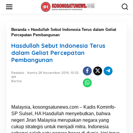
L
e
w
a
t
i
Beranda
»
Hasdullah Sebut Indonesia Terus dalam Geliat
k
Percepatan Pembangunan
e
Hasdullah Sebut Indonesia Terus
k
o
dalam Geliat Percepatan
n
Pembangunan
t
e
n
Redaksi
Kamis 28 November 2019, 10:32
AM
Berita
Malaysia, kosongsatunews.com – Kadis Kominfo-
SP Sulsel, HA Hasdullah menyebutkan, bahwa
negeri Jiran Malaysia merupakan negara yang
cukup strategis untuk menjadi mitra. Indonesia