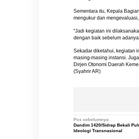
Sementara itu, Kepala Bagia
mengukur dan mengevaluasi, 
“Jadi kegiatan ini dilaksana
dengan baik sebelum adanya p
Sekadar diketahui, kegiatan i
masing-masing instansi. Jug
Dirjen Otonomi Daerah Kemen
(Syahrir AR)
N
Pos sebelumnya
Dandim 1420/Sidrap Bekali Pu
a
Ideologi Transnasional
v