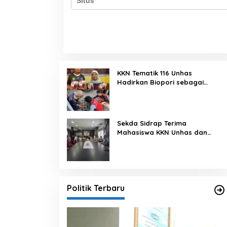
KKN Tematik 116 Unhas
Hadirkan Biopori sebagai
Solusi Resapan Air di Rijang
Pittu
Sekda Sidrap Terima
Mahasiswa KKN Unhas dan
UNM, Dorong Program Kerja
Selaras dengan Pembangunan
Daerah
Politik Terbaru