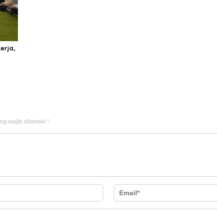
erja,
ng wajib ditandai
*