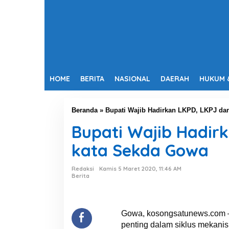
HOME
BERITA
NASIONAL
DAERAH
HUKUM 
Beranda
»
Bupati Wajib Hadirkan LKPD, LKPJ dan
Bupati Wajib Hadirk
kata Sekda Gowa
Redaksi
Kamis 5 Maret 2020, 11:46 AM
Berita
Gowa, kosongsatunews.com –
penting dalam siklus mekan