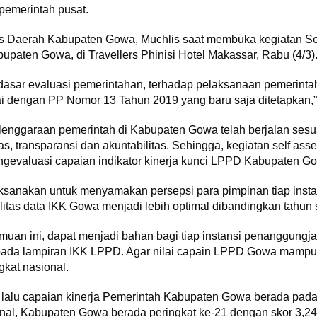
emerintah pusat.
ris Daerah Kabupaten Gowa, Muchlis saat membuka kegiatan Se
upaten Gowa, di Travellers Phinisi Hotel Makassar, Rabu (4/3)
 dasar evaluasi pemerintahan, terhadap pelaksanaan pemerint
ai dengan PP Nomor 13 Tahun 2019 yang baru saja ditetapkan,
yelenggaraan pemerintah di Kabupaten Gowa telah berjalan se
itas, transparansi dan akuntabilitas. Sehingga, kegiatan self a
ngevaluasi capaian indikator kinerja kunci LPPD Kabupaten G
aksanakan untuk menyamakan persepsi para pimpinan tiap inst
litas data IKK Gowa menjadi lebih optimal dibandingkan tahun
muan ini, dapat menjadi bahan bagi tiap instansi penanggung
pada lampiran IKK LPPD. Agar nilai capain LPPD Gowa mampu 
ngkat nasional.
lalu capaian kinerja Pemerintah Kabupaten Gowa berada pada p
nal, Kabupaten Gowa berada peringkat ke-21 dengan skor 3,24