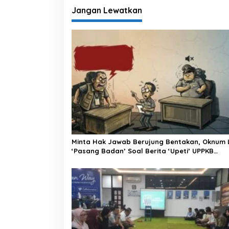
i
Jangan Lewatkan
g
a
s
i
p
o
s
Minta Hak Jawab Berujung Bentakan, Oknum 
‘Pasang Badan’ Soal Berita ‘Upeti’ UPPKB
Pallangga?