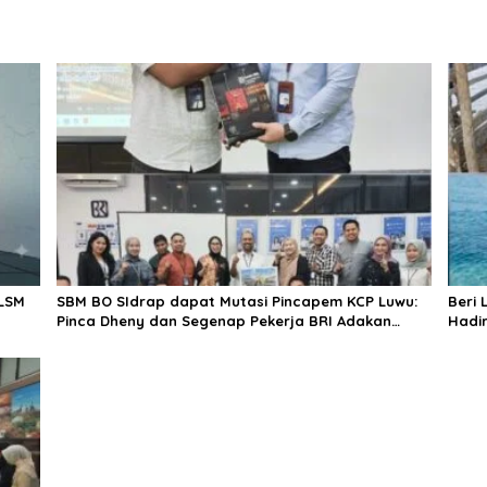
LSM
SBM BO SIdrap dapat Mutasi Pincapem KCP Luwu:
Beri 
Pinca Dheny dan Segenap Pekerja BRI Adakan
Hadir
Perpisahan, Berikan Doa Terbaik
Pulau