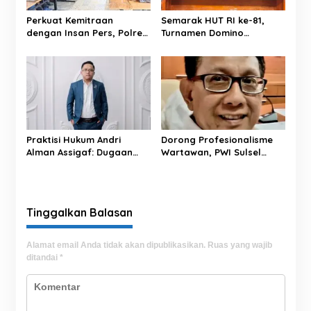
s
Perkuat Kemitraan
Semarak HUT RI ke-81,
dengan Insan Pers, Polres
Turnamen Domino
Majene Gelar Coffee
Tibojong Cup 1 Sukses
Morning Bahas Sinergitas
Hadirkan Ratusan Peserta
dan Keterbukaan
Se-Kabupaten Bone
Informasi
Praktisi Hukum Andri
Dorong Profesionalisme
Alman Assigaf: Dugaan
Wartawan, PWI Sulsel
Ancaman CEO PT JNP
Periode 2026-2031 Fokus
terhadap Wartawan
Cetak Anggota
Harus Diproses Hukum
Berkompetensi
Tinggalkan Balasan
Alamat email Anda tidak akan dipublikasikan.
Ruas yang wajib
ditandai
*