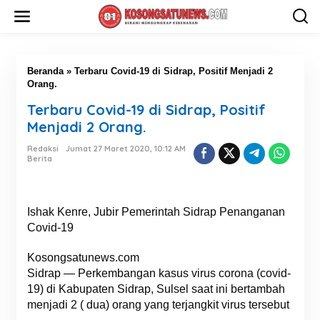
L
e
w
a
t
i
Beranda
»
Terbaru Covid-19 di Sidrap, Positif Menjadi 2
k
Orang.
e
Terbaru Covid-19 di Sidrap, Positif
k
o
Menjadi 2 Orang.
n
t
Redaksi
Jumat 27 Maret 2020, 10:12 AM
Berita
e
n
Ishak Kenre, Jubir Pemerintah Sidrap Penanganan
Covid-19
Kosongsatunews.com
Sidrap — Perkembangan kasus virus corona (covid-
19) di Kabupaten Sidrap, Sulsel saat ini bertambah
menjadi 2 ( dua) orang yang terjangkit virus tersebut