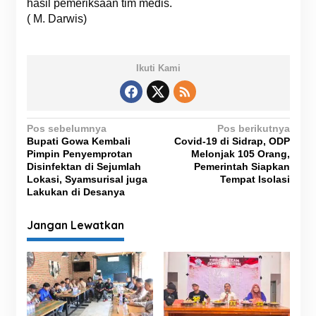
hasil pemeriksaan tim medis.
( M. Darwis)
Ikuti Kami
N
Pos sebelumnya
Pos berikutnya
Bupati Gowa Kembali
Covid-19 di Sidrap, ODP
a
Pimpin Penyemprotan
Melonjak 105 Orang,
v
Disinfektan di Sejumlah
Pemerintah Siapkan
Lokasi, Syamsurisal juga
Tempat Isolasi
i
Lakukan di Desanya
g
Jangan Lewatkan
a
s
i
p
o