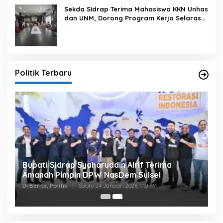
Sekda Sidrap Terima Mahasiswa KKN Unhas
dan UNM, Dorong Program Kerja Selaras
dengan Pembangunan Daerah
Politik Terbaru
Bupati Sidrap Syaharuddin Alrif Terima
Amanah Pimpin DPW NasDem Sulsel
Di Berita, Politik
|
Sabtu 24 Januari 2026, 1:10 PM