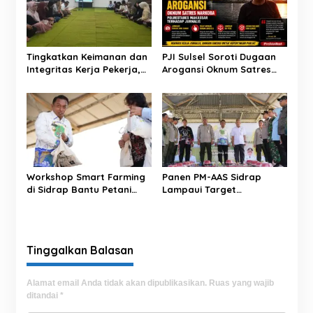
i
p
o
Tingkatkan Keimanan dan
PJI Sulsel Soroti Dugaan
s
Integritas Kerja Pekerja,
Arogansi Oknum Satres
BRI BO Sidrap Gelar
Narkoba Polrestabes
Pengajian Rutin
Makassar terhadap
Jurnalis Saat Peliputan
Workshop Smart Farming
Panen PM-AAS Sidrap
di Sidrap Bantu Petani
Lampaui Target
Kuasai Teknologi
Produktivitas dalam per
Pertanian Modern
Hektare
Tinggalkan Balasan
Alamat email Anda tidak akan dipublikasikan.
Ruas yang wajib
ditandai
*