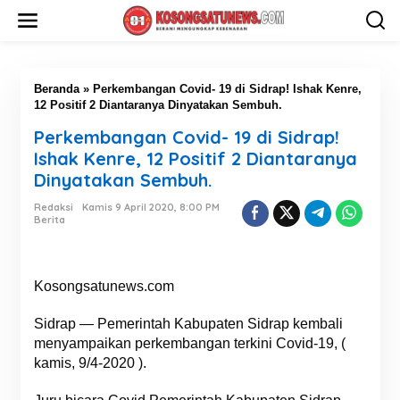
L
e
w
a
t
i
Beranda
»
Perkembangan Covid- 19 di Sidrap! Ishak Kenre,
k
12 Positif 2 Diantaranya Dinyatakan Sembuh.
e
Perkembangan Covid- 19 di Sidrap!
k
o
Ishak Kenre, 12 Positif 2 Diantaranya
n
Dinyatakan Sembuh.
t
e
Redaksi
Kamis 9 April 2020, 8:00 PM
n
Berita
Kosongsatunews.com
Sidrap — Pemerintah Kabupaten Sidrap kembali
menyampaikan perkembangan terkini Covid-19, (
kamis, 9/4-2020 ).