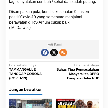
lagi, dinyatakan sembuh / sehat dan sudah pulang.
Disampaikan pula, kondisi kesehatan 9 pasien
positif Covid-19 yang sementara menjalani
perawatan di RS Arnum cukup baik.
( M. Darwis ).
Ikuti Kami
N
Pos sebelumnya
Pos berikutnya
TAMMANGALLE
Bahas Tiga Permasalahan
a
TANGGAP CORONA
Masyarakat, DPRD
v
(COVID-19)
Parepare Gelar RDP
i
Jangan Lewatkan
g
a
s