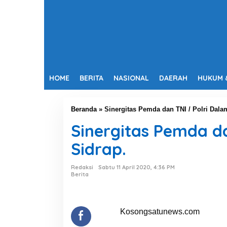
HOME
BERITA
NASIONAL
DAERAH
HUKUM 
Beranda
»
Sinergitas Pemda dan TNI / Polri Dala
Sinergitas Pemda da
Sidrap.
Redaksi
Sabtu 11 April 2020, 4:36 PM
Berita
Kosongsatunews.com