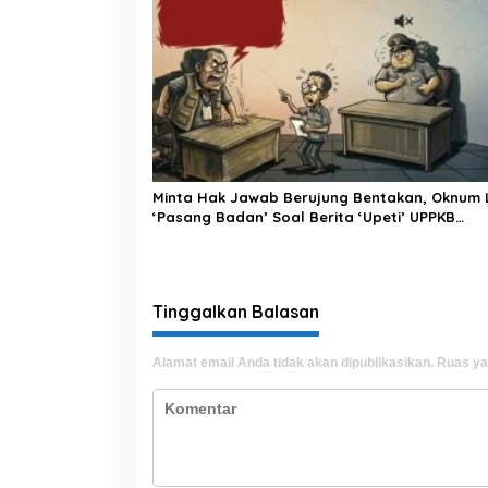
Minta Hak Jawab Berujung Bentakan, Oknum 
‘Pasang Badan’ Soal Berita ‘Upeti’ UPPKB
Pallangga?
Tinggalkan Balasan
Alamat email Anda tidak akan dipublikasikan.
Ruas ya