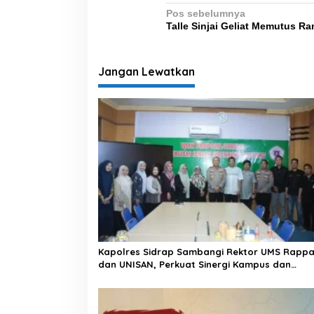
N
Pos sebelumnya
Talle Sinjai Geliat Memutus R
a
v
i
Jangan Lewatkan
g
a
s
i
p
o
s
Kapolres Sidrap Sambangi Rektor UMS Rapp
dan UNISAN, Perkuat Sinergi Kampus dan
Kepolisian