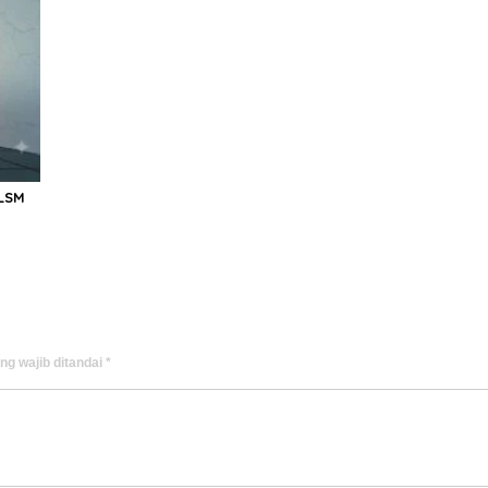
LSM
ng wajib ditandai
*