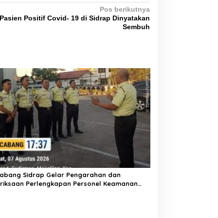
Pos berikutnya
Pasien Positif Covid- 19 di Sidrap Dinyatakan
Sembuh
Cabang Sidrap Gelar Pengarahan dan
riksaan Perlengkapan Personel Keamanan
k Perkuat Kesiapsiagaan Layanan