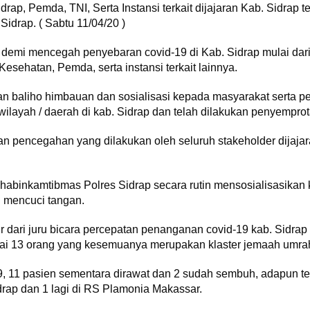
drap, Pemda, TNI, Serta Instansi terkait dijajaran Kab. Sidrap
idrap. ( Sabtu 11/04/20 )
 demi mencegah penyebaran covid-19 di Kab. Sidrap mulai dar
sehatan, Pemda, serta instansi terkait lainnya.
n baliho himbauan dan sosialisasi kepada masyarakat serta pe
wilayah / daerah di kab. Sidrap dan telah dilakukan penyemprot
akan pencegahan yang dilakukan oleh seluruh stakeholder dijaja
 bhabinkamtibmas Polres Sidrap secara rutin mensosialisasikan 
n mencuci tangan.
r dari juru bicara percepatan penanganan covid-19 kab. Sidrap 
ai 13 orang yang kesemuanya merupakan klaster jemaah umra
-19, 11 pasien sementara dirawat dan 2 sudah sembuh, adapun t
drap dan 1 lagi di RS Plamonia Makassar.