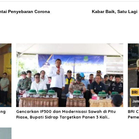
antai Penyebaran Corona
Kabar Baik, Satu Lagi 
ang
Gencarkan IP300 dan Modernisasi Sawah di Pitu
BRI 
Riase, Bupati Sidrap Targetkan Panen 3 Kali
Peme
Setahun
untu