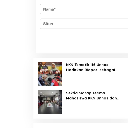
KKN Tematik 116 Unhas
Hadirkan Biopori sebagai
Solusi Resapan Air di Rijang
Pittu
Sekda Sidrap Terima
Mahasiswa KKN Unhas dan
UNM, Dorong Program Kerja
Selaras dengan Pembangunan
Daerah