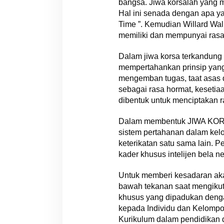
bangsa. Jiwa korsalah yang m
Hal ini senada dengan apa yan
Time ”. Kemudian Willard Wall
memiliki dan mempunyai rasa
Dalam jiwa korsa terkandung i
mempertahankan prinsip yan
mengemban tugas, taat asas d
sebagai rasa hormat, keset
dibentuk untuk menciptakan r
Dalam membentuk JIWA KORSA
sistem pertahanan dalam kel
keterikatan satu sama lain. 
kader khusus intelijen bela n
Untuk memberi kesadaran aka
bawah tekanan saat mengikuti
khusus yang dipadukan dengan
kepada Individu dan Kelompo
Kurikulum dalam pendidikan da