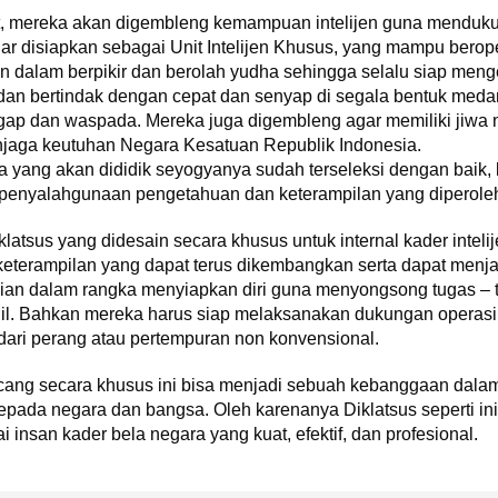
t, mereka akan digembleng kemampuan intelijen guna mendukung
r disiapkan sebagai Unit Intelijen Khusus, yang mampu berope
man dalam berpikir dan berolah yudha sehingga selalu siap me
 dan bertindak dengan cepat dan senyap di segala bentuk med
sigap dan waspada. Mereka juga digembleng agar memiliki jiw
jaga keutuhan Negara Kesatuan Republik Indonesia.
 yang akan dididik seyogyanya sudah terseleksi dengan baik, 
di penyalahgunaan pengetahuan dan keterampilan yang diperole
atsus yang didesain secara khusus untuk internal kader intelij
keterampilan yang dapat terus dikembangkan serta dapat menja
an dalam rangka menyiapkan diri guna menyongsong tugas – t
l. Bahkan mereka harus siap melaksanakan dukungan operasi 
dari perang atau pertempuran non konvensional.
cang secara khusus ini bisa menjadi sebuah kebanggaan dalam 
epada negara dan bangsa. Oleh karenanya Diklatsus seperti in
 insan kader bela negara yang kuat, efektif, dan profesional.