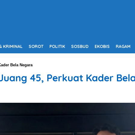
& KRIMINAL
SOROT
POLITIK
SOSBUD
EKOBIS
RAGAM
Kader Bela Negara
Juang 45, Perkuat Kader Bel