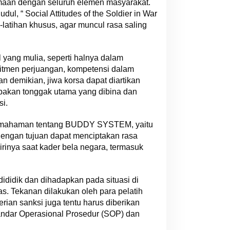
samaan dengan seluruh elemen masyarakat.
l, “ Social Attitudes of the Soldier in War
-latihan khusus, agar muncul rasa saling
l yang mulia, seperti halnya dalam
itmen perjuangan, kompetensi dalam
 demikian, jiwa korsa dapat diartikan
akan tonggak utama yang dibina dan
i.
pemahaman tentang BUDDY SYSTEM, yaitu
dengan tujuan dapat menciptakan rasa
irinya saat kader bela negara, termasuk
didik dan dihadapkan pada situasi di
s. Tekanan dilakukan oleh para pelatih
ian sanksi juga tentu harus diberikan
andar Operasional Prosedur (SOP) dan