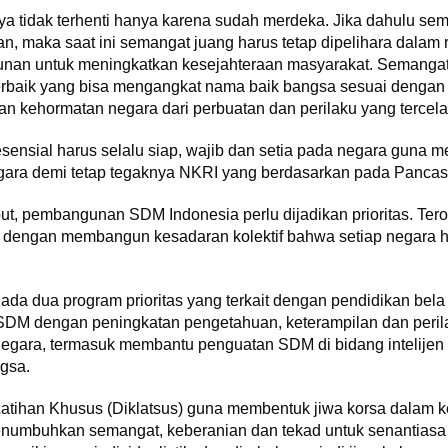
a tidak terhenti hanya karena sudah merdeka. Jika dahulu se
 maka saat ini semangat juang harus tetap dipelihara dalam
an untuk meningkatkan kesejahteraan masyarakat. Semangat 
erbaik yang bisa mengangkat nama baik bangsa sesuai dengan 
 kehormatan negara dari perbuatan dan perilaku yang tercela
sensial harus selalu siap, wajib dan setia pada negara guna m
ara demi tetap tegaknya NKRI yang berdasarkan pada Pancas
t, pembangunan SDM Indonesia perlu dijadikan prioritas. Terob
g dengan membangun kesadaran kolektif bahwa setiap negara har
ada dua program prioritas yang terkait dengan pendidikan bela
M dengan peningkatan pengetahuan, keterampilan dan perilak
 negara, termasuk membantu penguatan SDM di bidang intelije
gsa.
Latihan Khusus (Diklatsus) guna membentuk jiwa korsa dalam 
enumbuhkan semangat, keberanian dan tekad untuk senantias