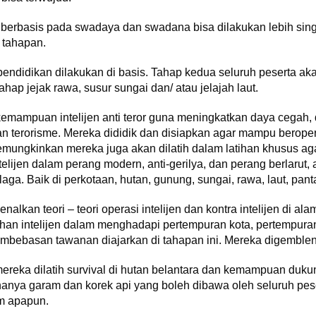
berbasis pada swadaya dan swadana bisa dilakukan lebih sing
 tahapan.
ndidikan dilakukan di basis. Tahap kedua seluruh peserta ak
ahap jejak rawa, susur sungai dan/ atau jelajah laut.
 kemampuan intelijen anti teror guna meningkatkan daya cegah,
erorisme. Mereka dididik dan disiapkan agar mampu beroperas
emungkinkan mereka juga akan dilatih dalam latihan khusus 
intelijen dalam perang modern, anti-gerilya, dan perang berlar
ga. Baik di perkotaan, hutan, gunung, sungai, rawa, laut, panta
alkan teori – teori operasi intelijen dan kontra intelijen di a
an intelijen dalam menghadapi pertempuran kota, pertempuran
ebasan tawanan diajarkan di tahapan ini. Mereka digembleng
eka dilatih survival di hutan belantara dan kemampuan dukun
nya garam dan korek api yang boleh dibawa oleh seluruh pesert
im apapun.