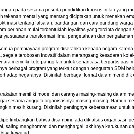
ngan pada sesama peserta pendidikan khusus inilah yang men
ah tekanan mental yang memang diciptakan untuk menekan emosi
oktrinasi tentang falsafah, pandangan dan cara pandang warga
a perlahan mulai terbentuklah loyalitas yang tercipta dengan s
danya suasana transformasi ilmu, pengetahuan dan pengalaman
 semua pembiayaan program diserahkan kepada negara karena 
, segala terobosan inovatif dalam merangsang kesadaran kolekt
gara memiliki keterpanggilan untuk senantiasa berpartisipasi 
ya berbagai program yang terkait dengan penguatan SDM bela
terhadap negaranya. Disinilah berbagai format dalam mendidik 
arakatan memiliki model dan caranya masing-masing dalam m
bagai sesama anggota organisasinya masing-masing. Namun m
gkin masih kurang. Disinilah pentingnya kebersamaan untuk m
pertimbangkan bahwa disamping ada diklatsus organisasi, perlu
al, saling menghormati dan menghargai, akhirnya kerukunan da
bisa terwujud.