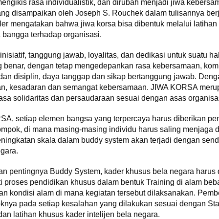
engikis rasa individualistik, dan dirubah menjadi jiwa keber
g disampaikan oleh Joseph S. Rouchek dalam tulisannya berjudu
er mengatakan bahwa jiwa korsa bisa dibentuk melalui latihan 
 bangga terhadap organisasi.
nisiatif, tanggung jawab, loyalitas, dan dedikasi untuk suatu ha
g benar, dengan tetap mengedepankan rasa kebersamaan, kom
an disiplin, daya tanggap dan sikap bertanggung jawab. Dengan
iaan, kesadaran dan semangat kebersamaan. JIWA KORSA merup
asa solidaritas dan persaudaraan sesuai dengan asas organisas
, setiap elemen bangsa yang terpercaya harus diberikan 
ompok, di mana masing-masing individu harus saling menjaga 
Peningkatan skala dalam buddy system akan terjadi dengan send
egara.
n pentingnya Buddy System, kader khusus bela negara harus di
 proses pendidikan khusus dalam bentuk Training di alam beba
 kondisi alam di mana kegiatan tersebut dilaksanakan. Pember
knya pada setiap kesalahan yang dilakukan sesuai dengan St
n latihan khusus kader intelijen bela negara.