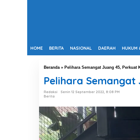
HOME
BERITA
NASIONAL
DAERAH
HUKUM 
Beranda
»
Pelihara Semangat Juang 45, Perkuat 
Pelihara Semangat 
Redaksi
Senin 12 September 2022, 8:08 PM
Berita