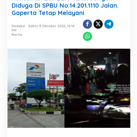
Diduga Di SPBU No.14.201.1110 Jalan.
Gaperta Tetap Melayani
Redaksi
Sabtu 8 Oktober 2022, 12:14
PM
Berita