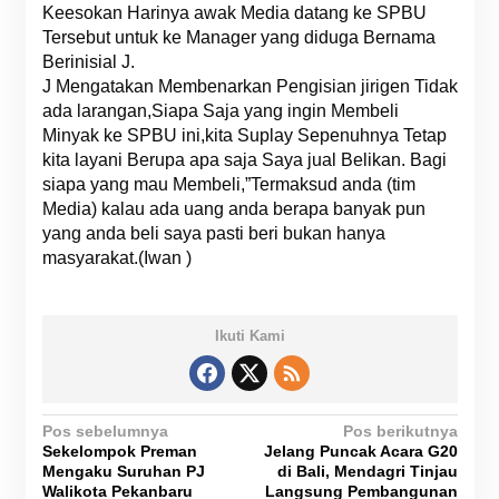
Keesokan Harinya awak Media datang ke SPBU
Tersebut untuk ke Manager yang diduga Bernama
Berinisial J.
J Mengatakan Membenarkan Pengisian jirigen Tidak
ada larangan,Siapa Saja yang ingin Membeli
Minyak ke SPBU ini,kita Suplay Sepenuhnya Tetap
kita layani Berupa apa saja Saya jual Belikan. Bagi
siapa yang mau Membeli,”Termaksud anda (tim
Media) kalau ada uang anda berapa banyak pun
yang anda beli saya pasti beri bukan hanya
masyarakat.(Iwan )
Ikuti Kami
N
Pos sebelumnya
Pos berikutnya
Sekelompok Preman
Jelang Puncak Acara G20
a
Mengaku Suruhan PJ
di Bali, Mendagri Tinjau
v
Walikota Pekanbaru
Langsung Pembangunan