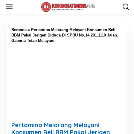
L
e
w
a
t
i
Beranda
»
Pertamina Melarang Melayani Konsumen Beli
k
BBM Pakai Jerigen Diduga Di SPBU No.14.201.1110 Jalan.
e
Gaperta Tetap Melayani
k
o
n
t
e
n
Pertamina Melarang Melayani
Konsumen Beli BBM Pakai Jerigen