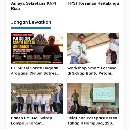
Aniaya Sekretaris KNPI
TPST Kesiman Kertalangu
i
Riau
g
Jangan Lewatkan
a
s
i
p
o
s
PJI Sulsel Soroti Dugaan
Workshop Smart Farming
Arogansi Oknum Satres
di Sidrap Bantu Petani
Narkoba Polrestabes
Kuasai Teknologi
Makassar terhadap
Pertanian Modern
Jurnalis Saat Peliputan
Panen PM-AAS Sidrap
Pelatihan Parepare Keren
Lampaui Target
Tahap II Rampung, 250
Produktivitas dalam per
Calon Pengusaha Baru