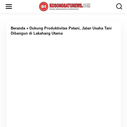
L
e
w
a
t
i
Beranda
»
Dukung Produktivitas Petani, Jalan Usaha Tani
k
Dibangun di Lakahang Utama
e
k
o
n
t
e
n