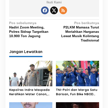
Ikuti Kami
N
Pos sebelumnya
Pos berikutnya
Hadiri Zoom Meeting,
P2LKM Mamasa Turut
a
Polres Sidrap Targetkan
Meriahkan Harganas
v
10.900 Ton Jagung
Lewat Musik Kolintang
Tradisional
i
g
Jangan Lewatkan
a
s
i
p
o
s
Kapolres Indra Waspada
TNI-Polri dan Warga Satu
Kerahkan Water Canon,
Barisan, Fun Bike NBOD
Bantu Petani Sidrap
Jadi Ajang Perkuat
Hadapi Kemarau
Kebersamaan