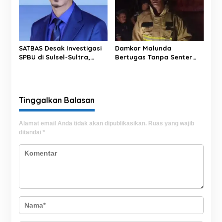
SATBAS Desak Investigasi
Damkar Malunda
SPBU di Sulsel-Sultra,
Bertugas Tanpa Senter
Soroti Dugaan Takaran,
Padamkan Kebakaran
Pelayanan hingga
Hutan di Malam Hari
Kesejahteraan Karyawan
Tinggalkan Balasan
Alamat email Anda tidak akan dipublikasikan.
Ruas yang wajib
ditandai
*