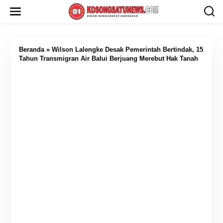
L
e
w
a
t
i
Beranda
»
Wilson Lalengke Desak Pemerintah Bertindak, 15
k
Tahun Transmigran Air Balui Berjuang Merebut Hak Tanah
e
k
o
n
t
e
n