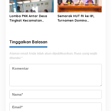
Lomba PKK Antar Desa
Semarak HUT RI ke-81,
Tingkat Kecamatan
Turnamen Domino
Rantim Digelar di Desa
Tibojong Cup 1 Sukses
Salumokanan Utara
Hadirkan Ratusan Peserta
Se-Kabupaten Bone
Tinggalkan Balasan
Alamat email Anda tidak akan dipublikasikan.
Ruas yang wajib
ditandai
*