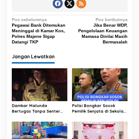
N
Pos sebelumnya
Pos berikutnya
Pegawai Bank Ditemukan
Jika Benar WDP,
a
Meninggal di Kamar Kos,
Pengelolaan Keuangan
v
Polres Majene Sigap
Mamasa Dinilai Masih
Datangi TKP
Bermasalah
i
g
Jangan Lewatkan
a
s
i
p
o
s
Damkar Malunda
Polisi Bongkar Sosok
Bertugas Tanpa Senter
Pemilik Senjata di Sekolah
Padamkan Kebakaran
Jaksel, Ternyata Direktur
Hutan di Malam Hari
Perusahaan Impor