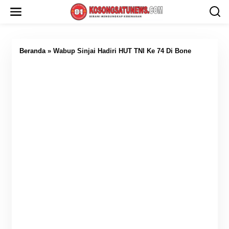
L
e
w
a
t
i
Beranda
»
Wabup Sinjai Hadiri HUT TNI Ke 74 Di Bone
k
e
k
o
n
t
e
n