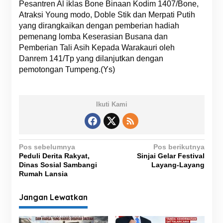
Pesantren Al iklas Bone Binaan Kodim 1407/Bone,
Atraksi Young modo, Doble Stik dan Merpati Putih
yang dirangkaikan dengan pemberian hadiah
pemenang lomba Keserasian Busana dan
Pemberian Tali Asih Kepada Warakauri oleh
Danrem 141/Tp yang dilanjutkan dengan
pemotongan Tumpeng.(Ys)
Ikuti Kami
N
Pos sebelumnya
Pos berikutnya
Peduli Derita Rakyat,
Sinjai Gelar Festival
a
Dinas Sosial Sambangi
Layang-Layang
v
Rumah Lansia
i
Jangan Lewatkan
g
a