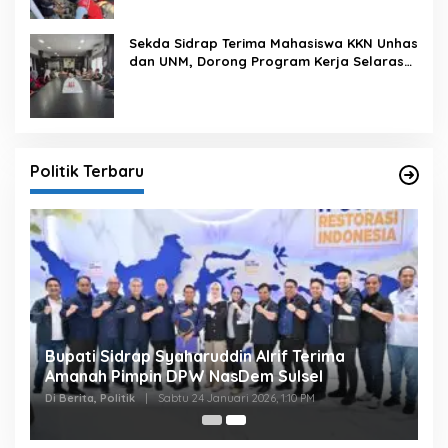
Sekda Sidrap Terima Mahasiswa KKN Unhas
dan UNM, Dorong Program Kerja Selaras
dengan Pembangunan Daerah
Politik Terbaru
Bupati Sidrap Syaharuddin Alrif Terima
Amanah Pimpin DPW NasDem Sulsel
Di Berita, Politik
|
Sabtu 24 Januari 2026, 1:10 PM