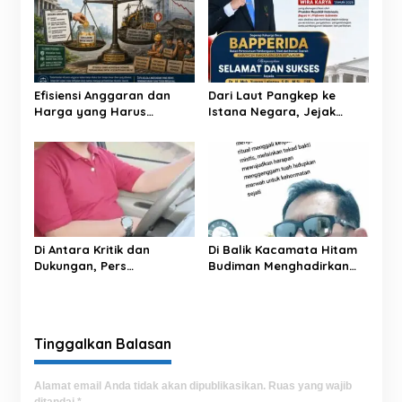
s
i
p
o
Efisiensi Anggaran dan
Dari Laut Pangkep ke
s
Harga yang Harus
Istana Negara, Jejak
Dibayar Daerah
Pengabdian Yusran
Berbuah Satyalancana
Di Antara Kritik dan
Di Balik Kacamata Hitam
Dukungan, Pers
Budiman Menghadirkan
Menemukan Jiwanya
Renungan Kebenaran dan
Kehormatan.
Tinggalkan Balasan
Alamat email Anda tidak akan dipublikasikan.
Ruas yang wajib